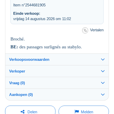
Item n°2544681905
Einde verkoop:
vrijdag 14 augustus 2026 om 11:02
Vertalen
Broché.
BE:
des passages surlignés au stabylo.
Verkoopsvoorwaarden
Verkoper
Details van de verkoopvoorwaarden
Vraag (0)
Verzending
bdeo
100%
(494x)
Verzending na betaling binnen 2 dagen
Aankopen (0)
PRO
Winkel
Eigenhandig:
Ja
Om een vraag te stellen moet u een sessie
Laatste actualisering: 04:05:05
Delen
Melden