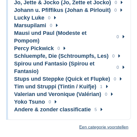
Jo, Jette & Jocko (Jo, Zette et Jocko)
0
Johann u. Pfiffikus (Johan & Pirlouit)
0
Lucky Luke
0
Marsupilami
0
Mausi und Paul (Modeste et
0
Pompom)
Percy Pickwick
0
Schluempfe, Die (Schtroumpfs, Les)
0
Spirou und Fantasio (Spirou et
0
Fantasio)
Stups und Steppke (Quick et Flupke)
0
Tim und Struppi (Tintin / Kuifje)
1
Valerian und Veronique (Valérian)
0
Yoko Tsuno
0
Andere & zonder classificatie
5
Een categorie voorstellen