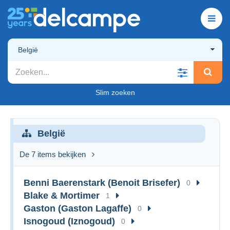
België
Slim zoeken
België
De 7 items bekijken
Benni Baerenstark (Benoit Brisefer)
0
Blake & Mortimer
1
Gaston (Gaston Lagaffe)
0
Isnogoud (Iznogoud)
0