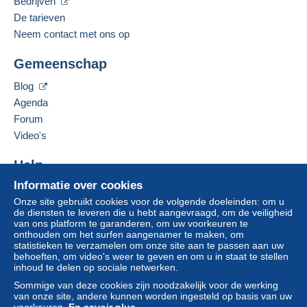
Bedrijven
De tarieven
Neem contact met ons op
Gemeenschap
Blog
Agenda
Forum
Video's
Help
Informatie over cookies
Hulpcentrum
Onze site gebruikt cookies voor de volgende doeleinden: om u
Kopen op Delcampe
de diensten te leveren die u hebt aangevraagd, om de veiligheid
Verkopen op Delcampe
van ons platform te garanderen, om uw voorkeuren te
onthouden om het surfen aangenamer te maken, om
Een beveiligde website
statistieken te verzamelen om onze site aan te passen aan uw
behoeften, om video's weer te geven en om u in staat te stellen
inhoud te delen op sociale netwerken.
Sommige van deze cookies zijn noodzakelijk voor de werking
van onze site, andere kunnen worden ingesteld op basis van uw