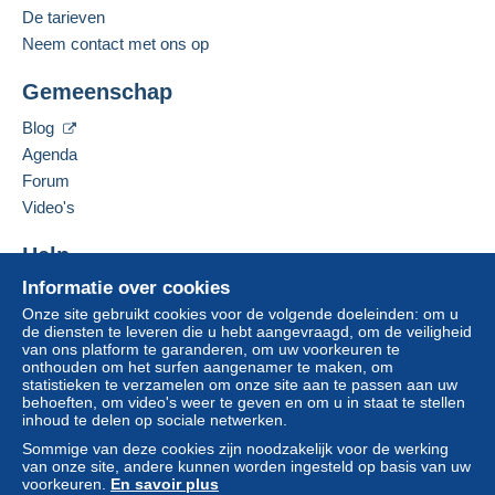
Engels (Verenigd Koninkrijk)
De tarieven
Neem contact met ons op
Zone 1
Deze verkoper toevoegen aan mijn favorieten
Gemeenschap
De verkoper contacteren
Zone 2
De items van deze verkoper verbergen
Blog
Agenda
Zone 3
Forum
Video's
Zone 4
Help
Zone 5
Informatie over cookies
Hulpcentrum
Zone 6
Onze site gebruikt cookies voor de volgende doeleinden: om u
Kopen op Delcampe
de diensten te leveren die u hebt aangevraagd, om de veiligheid
Verkopen op Delcampe
van ons platform te garanderen, om uw voorkeuren te
Zone 7
onthouden om het surfen aangenamer te maken, om
Een beveiligde website
statistieken te verzamelen om onze site aan te passen aan uw
behoeften, om video's weer te geven en om u in staat te stellen
inhoud te delen op sociale netwerken.
Deze zone omvat
één land
.
Sommige van deze cookies zijn noodzakelijk voor de werking
van onze site, andere kunnen worden ingesteld op basis van uw
Aangetekende pakketpost (met tracking)
voorkeuren.
En savoir plus