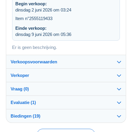
Begin verkoop:
dinsdag 2 juni 2026 om 03:24
Item n°2555119433
Einde verkoop:
dinsdag 9 juni 2026 om 05:36
Er is geen beschrijving.
Verkoopsvoorwaarden
Verkoper
Bestemming:
Zie de lijst van landen
Vraag (0)
bierparadijs
100%
(13353x)
Verzending:
Evaluatie (1)
Verzending na betaling
Winkel
Kosten:
Biedingen (19)
Beoordeling van de transactie
Voor rekening van de koper
Om een vraag te stellen moet u een sessie
openen.
Lid sedert:
Betaalmogelijkheden: