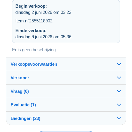
Begin verkoop:
dinsdag 2 juni 2026 om 03:22
Item n°2555118902
Einde verkoop:
dinsdag 9 juni 2026 om 05:36
Er is geen beschrijving.
Verkoopsvoorwaarden
Verkoper
Bestemming:
Zie de lijst van landen
Vraag (0)
bierparadijs
100%
(13353x)
Verzending:
Evaluatie (1)
Verzending na betaling
Winkel
Kosten:
Biedingen (23)
Beoordeling van de transactie
Voor rekening van de koper
Om een vraag te stellen moet u een sessie
openen.
Lid sedert:
Betaalmogelijkheden: