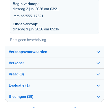
Begin verkoop:
dinsdag 2 juni 2026 om 03:21
Item n°2555117621
Einde verkoop:
dinsdag 9 juni 2026 om 05:36
Er is geen beschrijving.
Verkoopsvoorwaarden
Verkoper
Bestemming:
Zie de lijst van landen
Vraag (0)
bierparadijs
100%
(13353x)
Verzending:
Evaluatie (1)
Verzending na betaling
Winkel
Kosten:
Biedingen (19)
Beoordeling van de transactie
Voor rekening van de koper
Om een vraag te stellen moet u een sessie
openen.
Lid sedert:
Betaalmogelijkheden: