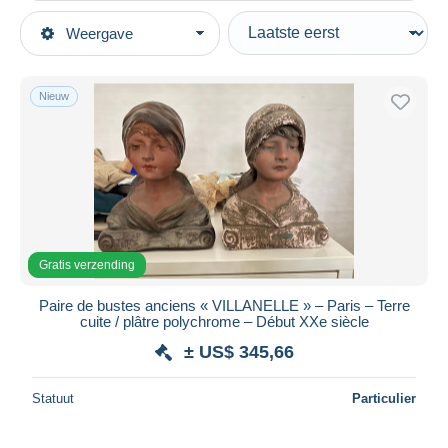
Type verkopen
Weergave
Topcategorieën
Actief
Kunst & Antiquiteiten
Vaste prijs
Sculpturen
Nieuw
Veiling met biedingen
Gips
Veilingen zonder biedingen
Veilinghuizen
Verkocht
Duur
Alle looptijden
Gratis verzending
Nieuw sinds
Dagen
Paire de bustes anciens « VILLANELLE » – Paris – Terre
cuite / plâtre polychrome – Début XXe siècle
Eindigt binnen
uren
± US$ 345,66
Prijs
Statuut
Particulier
Van
US$
tot
US$
Alleen met korting