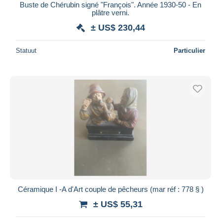
Buste de Chérubin signé "François". Année 1930-50 - En
plâtre verni.
± US$ 230,44
Statuut
Particulier
Céramique I -A d'Art couple de pêcheurs (mar réf : 778 § )
± US$ 55,31