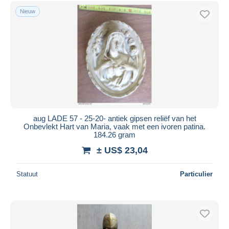
Gratis levering
Nieuw
Betaalmiddelen
PayPal
Bankoverschrijving
Visa
Mastercard
Bancontact
iDeal
aug LADE 57 - 25-20- antiek gipsen reliëf van het
Onbevlekt Hart van Maria, vaak met een ivoren patina.
Maestro
184.26 gram
Alles deselecteren
± US$ 23,04
Woonplaats van de verkoper
Statuut
Particulier
Wereldwijd