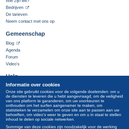
Wie zijn we?
Een betaling die niet is verricht met
credit/debitcard
of
Gesproken taal:
Bedrijven
overboeking naar uw saldo, wordt door de verkoper
Spaans
De tarieven
terugbetaald aan de koper. Een onbetaalde aankoop kan
Neem contact met ons op
gevolgen hebben voor de rekening van de koper.
Deze verkoper toevoegen aan mijn favorieten
Als de verkoopvoorwaarden van de verkoper clausules
Gemeenschap
De verkoper contacteren
bevatten met betrekking tot de betaling, moeten deze
De items van deze verkoper verbergen
Blog
als nietig worden beschouwd. De betalingsvoorwaarden
van de website van Delcampe, zoals gedefinieerd in de
Agenda
gebruiksvoorwaarden
, zijn de enige die van toepassing
Forum
zijn.
Video's
Aankopen moeten worden betaald binnen
14 dagen
na
Help
ontvangst van de eindafrekening van de verkoper.
Informatie over cookies
Hulpcentrum
Onze site gebruikt cookies voor de volgende doeleinden: om u
Kopen op Delcampe
de diensten te leveren die u hebt aangevraagd, om de veiligheid
Verkopen op Delcampe
van ons platform te garanderen, om uw voorkeuren te
onthouden om het surfen aangenamer te maken, om
Een beveiligde website
statistieken te verzamelen om onze site aan te passen aan uw
behoeften, om video's weer te geven en om u in staat te stellen
inhoud te delen op sociale netwerken.
Sommige van deze cookies zijn noodzakelijk voor de werking