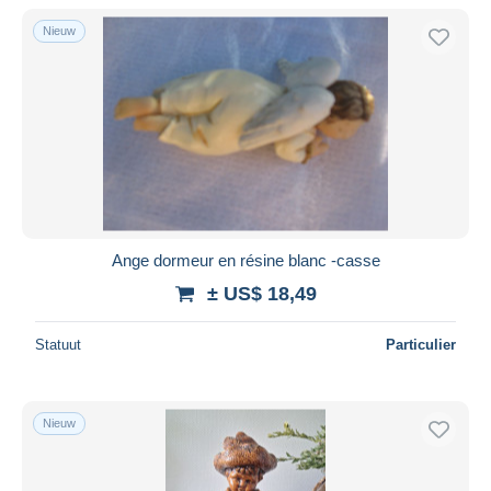
Alleen met korting
Nieuw
Gratis levering
Betaalmiddelen
PayPal
Bankoverschrijving
Visa
Mastercard
Bancontact
Ange dormeur en résine blanc -casse
iDeal
± US$ 18,49
Maestro
Alles deselecteren
Statuut
Particulier
Woonplaats van de verkoper
Wereldwijd
Nieuw