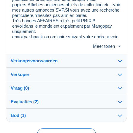
papiers,Affiches anciennes,objets de collection,etc...voir
mes autres annonces SVP.Si vous avez une recherche
particulière,n'hésitez pas a m'en parler.
Très bonnes AFFAIRES a très petit PRIX !!
envoi dans le monde entier,paiement par Mangopay
uniquement.
envoi par bpack ou ordinaire suivant votre choix, a voir
si cela entre dans une enveloppe.
Meer tonen
Vous pouvez grouper vos achats ,vous n'aurez qu'une
fois les frais d'envoi et cela est plus économique.
Mes emballages sont très solides.
Verkoopsvoorwaarden
Attention,il est inutile de me proposer 30 % de
ristourne,cela sera refusé et vous serez mis
Verkoper
automatiquement en liste noire.
Bestemming:
Au plaisir de vous voir sur mes ventes.
Zie de lijst van landen
Vraag (0)
diroq
100%
(1501x)
Verzending:
Evaluaties (2)
Verzending na betaling
PRO
Winkel
Kosten:
Bod (1)
Beoordeling van de transactie
Voor rekening van de koper
Om een vraag te stellen moet u een sessie
openen.
Naam:
Betaalmogelijkheden:
Bieder #1
€ 220,00