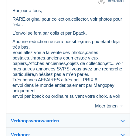
Vertalen
Bonjour a tous,
RARE,original pour collection,collector. voir photos pour
l'état.
L'envoi se fera par colis et par Bpack.
Aucune réduction ne sera possible,mes prix étant déjà
très bas.
Vous allez voir a la vente des photos,cartes
postales,timbres,anciens courriers,de vieux
papiers,Affiches anciennes,objets de collection,etc...voir
mes autres annonces SVP.Si vous avez une recherche
particulière,n'hésitez pas a m'en parler.
Très bonnes AFFAIRES a très petit PRIX !!
envoi dans le monde entier,paiement par Mangopay
uniquement.
envoi par bpack ou ordinaire suivant votre choix, a voir
si cela entre dans une enveloppe.
Meer tonen
Vous pouvez grouper vos achats ,vous n'aurez qu'une
fois les frais d'envoi et cela est plus économique.
Mes emballages sont très solides.
Verkoopsvoorwaarden
Attention,il est inutile de me proposer 30 % de
ristourne,cela sera refusé et vous serez mis
Verkoper