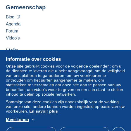
Roquet Didier
wordt door de verkoper terugbetaald aan de koper.
Gemeenschap
Rue Joseph Warègne(FW) 45/B000
Een onbetaalde aankoop kan gevolgen hebben
5020
Namur
voor de rekening van de koper.
Blog
België
Agenda
Als de verkoopvoorwaarden van de verkoper
clausules bevatten met betrekking tot de betaling,
Forum
Deze verkoper toevoegen aan mijn favorieten
moeten deze als nietig worden beschouwd. De
Video's
De verkoper contacteren
betalingsvoorwaarden van de website van
De items van deze verkoper verbergen
Delcampe, zoals gedefinieerd in de
Help
gebruiksvoorwaarden
, zijn de enige die van
Informatie over cookies
Hulpcentrum
toepassing zijn.
Onze site gebruikt cookies voor de volgende doeleinden: om u
Kopen op Delcampe
Aankopen moeten worden betaald binnen
14
de diensten te leveren die u hebt aangevraagd, om de veiligheid
Verkopen op Delcampe
van ons platform te garanderen, om uw voorkeuren te
dagen
na ontvangst van de eindafrekening van de
onthouden om het surfen aangenamer te maken, om
Een beveiligde website
verkoper.
statistieken te verzamelen om onze site aan te passen aan uw
behoeften, om video's weer te geven en om u in staat te stellen
Garantie:
inhoud te delen op sociale netwerken.
Herroepingsrecht
|
Retourkosten ten laste van de
Sommige van deze cookies zijn noodzakelijk voor de werking
koper.
van onze site, andere kunnen worden ingesteld op basis van uw
Om de termijnen voor terugzending en
voorkeuren.
En savoir plus
terugbetaling van het item te weten,
raadpleegt u
Meer tonen
het Delcampe-charter
.
Nederlands
USD
Standaardmodus
Ame