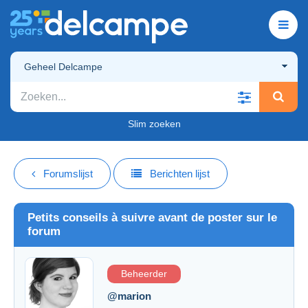
Geheel Delcampe
Slim zoeken
Forumslijst
Berichten lijst
Petits conseils à suivre avant de poster sur le
forum
Beheerder
@marion