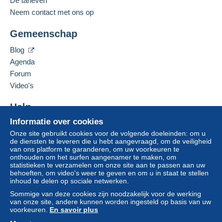
De tarieven
Neem contact met ons op
Gemeenschap
Blog
Agenda
Forum
Video's
Help
Informatie over cookies
Hulpcentrum
Onze site gebruikt cookies voor de volgende doeleinden: om u
Kopen op Delcampe
de diensten te leveren die u hebt aangevraagd, om de veiligheid
Verkopen op Delcampe
van ons platform te garanderen, om uw voorkeuren te
onthouden om het surfen aangenamer te maken, om
Een beveiligde website
statistieken te verzamelen om onze site aan te passen aan uw
behoeften, om video's weer te geven en om u in staat te stellen
inhoud te delen op sociale netwerken.
Sommige van deze cookies zijn noodzakelijk voor de werking
van onze site, andere kunnen worden ingesteld op basis van uw
voorkeuren.
En savoir plus