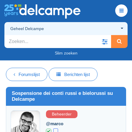
Geheel Delcampe
Slim zoeken
Forumslijst
Berichten lijst
Sospensione dei conti russi e bielorussi su
Delcampe
Beheerder
@marco