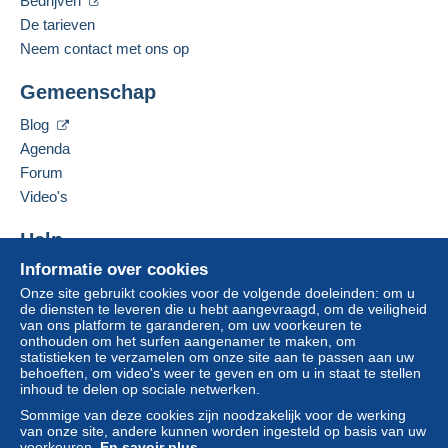
Bedrijven
De tarieven
Neem contact met ons op
Gemeenschap
Blog
Agenda
Forum
Video's
Help
Informatie over cookies
Hulpcentrum
Onze site gebruikt cookies voor de volgende doeleinden: om u
Kopen op Delcampe
de diensten te leveren die u hebt aangevraagd, om de veiligheid
Verkopen op Delcampe
van ons platform te garanderen, om uw voorkeuren te
onthouden om het surfen aangenamer te maken, om
Een beveiligde website
statistieken te verzamelen om onze site aan te passen aan uw
behoeften, om video's weer te geven en om u in staat te stellen
inhoud te delen op sociale netwerken.
Sommige van deze cookies zijn noodzakelijk voor de werking
van onze site, andere kunnen worden ingesteld op basis van uw
voorkeuren.
En savoir plus