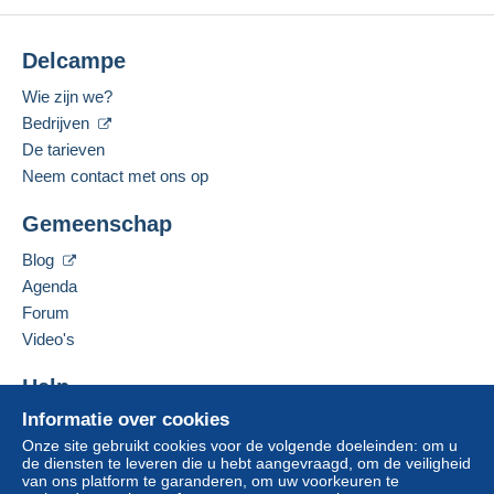
Delcampe
Wie zijn we?
Bedrijven
De tarieven
Neem contact met ons op
Gemeenschap
Blog
Agenda
Forum
Video's
Help
Informatie over cookies
Hulpcentrum
Onze site gebruikt cookies voor de volgende doeleinden: om u
Kopen op Delcampe
de diensten te leveren die u hebt aangevraagd, om de veiligheid
Verkopen op Delcampe
van ons platform te garanderen, om uw voorkeuren te