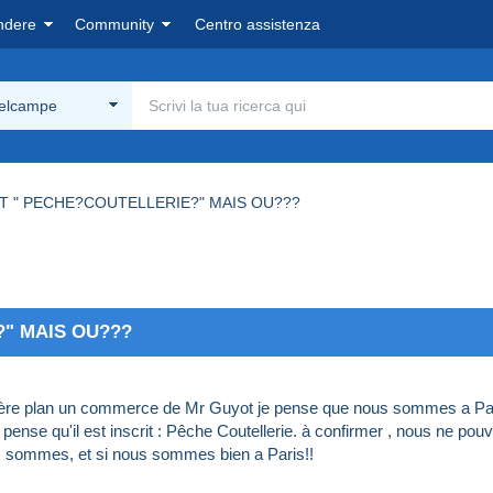
ndere
Community
Centro assistenza
Delcampe
 " PECHE?COUTELLERIE?" MAIS OU???
" MAIS OU???
rière plan un commerce de Mr Guyot je pense que nous sommes a Pa
ense qu'il est inscrit : Pêche Coutellerie. à confirmer , nous ne pou
us sommes, et si nous sommes bien a Paris!!