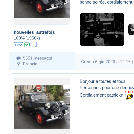
bonne soirée, cordialement.
nouvelles_autrefois
100%
(1956x)
PRO
5551 messaggi
Creato 6 giu 2026 a 12:16 (
Francia
Bonjour a toutes et tous
Personnes pour une découv
Cordialement patnickn