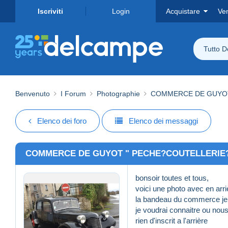
Iscriviti
Login
Acquistare
Ve
Tutto 
Benvenuto
I Forum
Photographie
COMMERCE DE GUYOT
Elenco dei foro
Elenco dei messaggi
COMMERCE DE GUYOT " PECHE?COUTELLERIE?
bonsoir toutes et tous,
voici une photo avec en ar
la bandeau du commerce je p
je voudrai connaitre ou no
rien d'inscrit a l'arrière