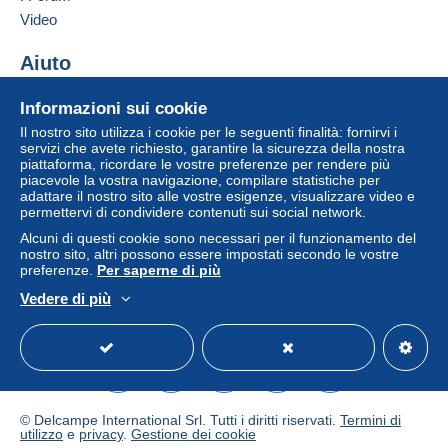
Video
Aiuto
Centro assistenza
Informazioni sui cookie
Acquistare su Delcampe
Il nostro sito utilizza i cookie per le seguenti finalità: fornirvi i
Vendere su Delcampe
servizi che avete richiesto, garantire la sicurezza della nostra
piattaforma, ricordare le vostre preferenze per rendere più
Un sito sicuro
piacevole la vostra navigazione, compilare statistiche per
adattare il nostro sito alle vostre esigenze, visualizzare video e
permettervi di condividere contenuti sui social network.
Alcuni di questi cookie sono necessari per il funzionamento del
nostro sito, altri possono essere impostati secondo le vostre
preferenze.
Per saperne di più
Vedere di più
Italiano
USD
Versione standard
Americ
© Delcampe International Srl. Tutti i diritti riservati.
Termini di
utilizzo
e
privacy
.
Gestione dei cookie