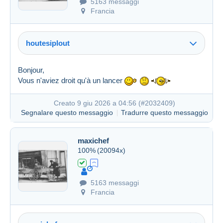
5163 messaggi
Francia
Creato 9 giu 2026 a 04:26
#2032376
houtesiplout
Bonjour,
Vous n'aviez droit qu'à un lancer
Creato 9 giu 2026 a 04:56 (
#2032409
)
Segnalare questo messaggio
Tradurre questo messaggio
Creato 9 giu 2026 a 04:47
#2032403
maxichef
100%
(20094x)
5163 messaggi
Francia