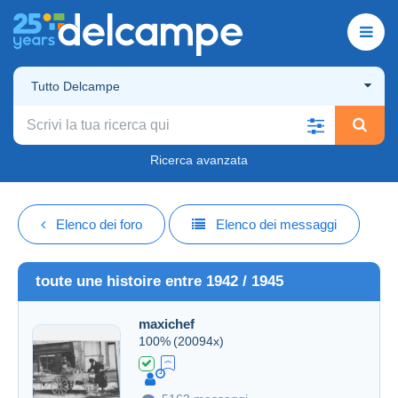
Tutto Delcampe
Ricerca avanzata
Elenco dei foro
Elenco dei messaggi
toute une histoire entre 1942 / 1945
maxichef
100%
(20094x)