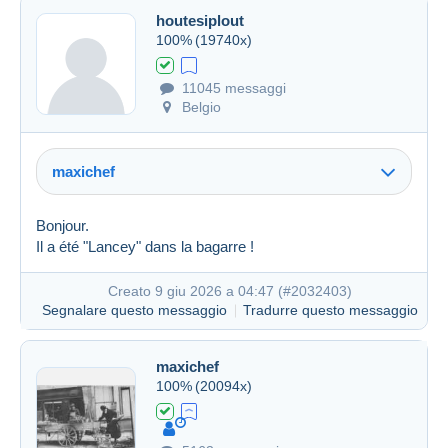
houtesiplout
Creato 7 giu 2026 a 08:41
#2032016
100%
(19740x)
11045 messaggi
Belgio
maxichef
Bonjour.
Il a été "Lancey" dans la bagarre !
Creato 9 giu 2026 a 04:47 (
#2032403
)
Segnalare questo messaggio
Tradurre questo messaggio
maxichef
100%
(20094x)