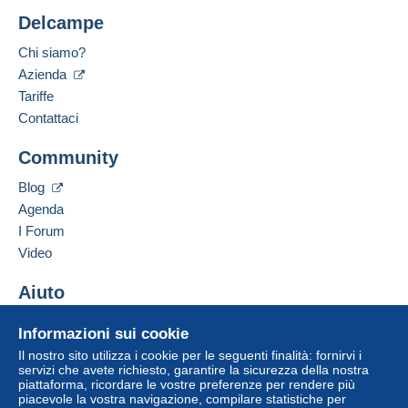
Delcampe
Chi siamo?
Azienda
Tariffe
Contattaci
Community
Blog
Agenda
I Forum
Video
Aiuto
Centro assistenza
Informazioni sui cookie
Acquistare su Delcampe
Il nostro sito utilizza i cookie per le seguenti finalità: fornirvi i
Vendere su Delcampe
servizi che avete richiesto, garantire la sicurezza della nostra
piattaforma, ricordare le vostre preferenze per rendere più
Un sito sicuro
piacevole la vostra navigazione, compilare statistiche per