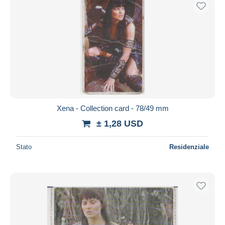
Spedizione gratuita
Metodi di pagamento
PayPal
Bonifico bancario
Visa
Mastercard
Bancontact
Xena - Collection card - 78/49 mm
iDeal
± 1,28 USD
Maestro
Deselezionare tutto
Stato
Residenziale
Residenza del venditore
Tutto il mondo