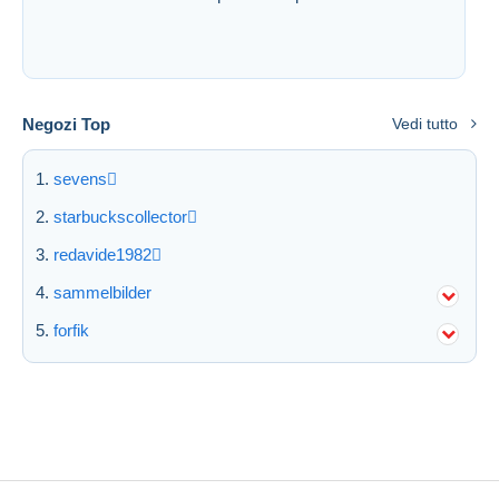
Negozi Top
Vedi tutto
sevens
starbuckscollector
redavide1982
sammelbilder
forfik