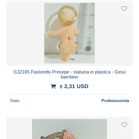
Spedizione gratuita
Metodi di pagamento
PayPal
Bonifico bancario
Visa
Mastercard
Bancontact
iDeal
I132165 Pastorello Presepe - statuina in plastica - Gesù
bambino
Maestro
± 2,31 USD
Deselezionare tutto
Residenza del venditore
Stato
Professionista
Tutto il mondo