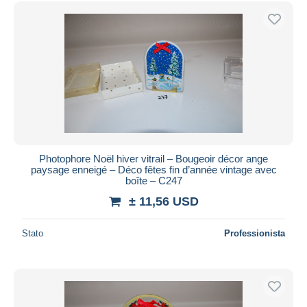
Spedizione gratuita
Metodi di pagamento
PayPal
Bonifico bancario
Visa
Mastercard
Bancontact
iDeal
Photophore Noël hiver vitrail – Bougeoir décor ange
paysage enneigé – Déco fêtes fin d’année vintage avec
Maestro
boîte – C247
Deselezionare tutto
± 11,56 USD
Residenza del venditore
Stato
Professionista
Tutto il mondo