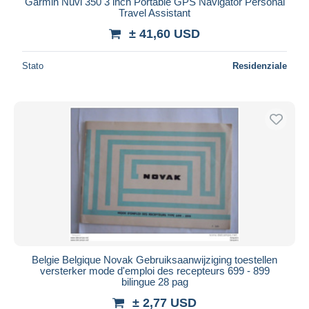
Garmin Nuvi 350 3 inch Portable GPS Navigator Personal
Travel Assistant
Maestro
± 41,60 USD
Deselezionare tutto
Residenza del venditore
Stato
Residenziale
Tutto il mondo
Aggiorna
Belgie Belgique Novak Gebruiksaanwijziging toestellen
versterker mode d'emploi des recepteurs 699 - 899
bilingue 28 pag
± 2,77 USD