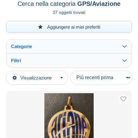
Cerca nella categoria
GPS/Aviazione
37 oggetti trovati
Aggiungere ai miei preferiti
Categorie
Filtri
Vedi tutto
Tipo di vendita
Visualizzazione
Categorie principali
In corso
Altri temi e collezioni
Prezzo fisso
Scienze & Tecnica
Asta con offerte
GPS/Aviazione
Aste senza offerte
Casa d'aste
Venduti
Durata