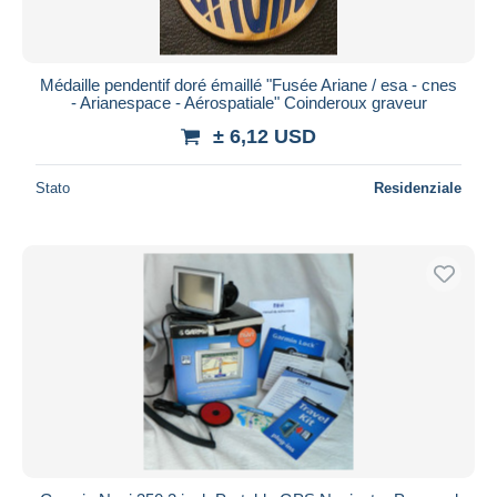
Tutte le durate
Nuovo da
giorni
Médaille pendentif doré émaillé "Fusée Ariane / esa - cnes
- Arianespace - Aérospatiale" Coinderoux graveur
Chiude fra
ora
± 6,12 USD
Prezzo
Stato
Residenziale
Dalle
a
USD
USD
Solo sconto
Spedizione gratuita
Metodi di pagamento
PayPal
Bonifico bancario
Visa
Mastercard
Bancontact
iDeal