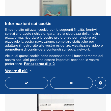
Informazioni sui cookie
Il nostro sito utilizza i cookie per le seguenti finalità: fornirvi i
servizi che avete richiesto, garantire la sicurezza della nostra
piattaforma, ricordare le vostre preferenze per rendere più
piacevole la vostra navigazione, compilare statistiche per
PCK/36 William Green AIRCRAFT F.Warne
adattare il nostro sito alle vostre esigenze, visualizzare video e
1975/AEREI/AVIAZIONE
permettervi di condividere contenuti sui social network.
± 11,56 USD
Alcuni di questi cookie sono necessari per il funzionamento del
nostro sito, altri possono essere impostati secondo le vostre
preferenze.
Per saperne di più
Stato
Residenziale
Vedere di più