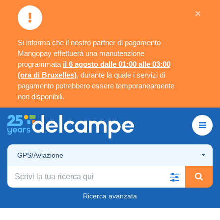
×
Si informa che il nostro partner di pagamento
Mangopay effettuerà una manutenzione
programmata
il 6 agosto dalle 01:00 alle 03:00
(ora di Bruxelles)
, durante la quale i servizi di
pagamento potrebbero essere temporaneamente
non disponibili.
GPS/Aviazione
Ricerca avanzata