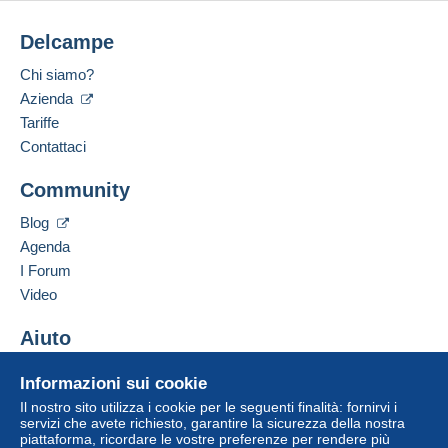
Delcampe
Chi siamo?
Azienda
Tariffe
Contattaci
Community
Blog
Agenda
I Forum
Video
Aiuto
Centro assistenza
Informazioni sui cookie
Acquistare su Delcampe
Il nostro sito utilizza i cookie per le seguenti finalità: fornirvi i
Vendere su Delcampe
servizi che avete richiesto, garantire la sicurezza della nostra
piattaforma, ricordare le vostre preferenze per rendere più
Un sito sicuro