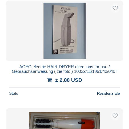
Spedizione gratuita
Metodi di pagamento
PayPal
Bonifico bancario
Visa
Mastercard
Bancontact
iDeal
ACEC electric HAIR DRYER directions for use /
Gebrauchsanweisung ( zie foto ) 10022/11/1961/40/040 !
Maestro
± 2,88 USD
Deselezionare tutto
Residenza del venditore
Stato
Residenziale
Tutto il mondo