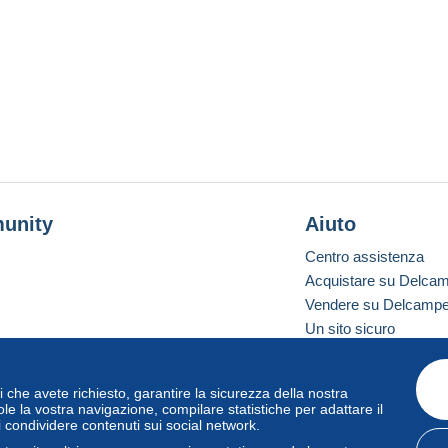
unity
Aiuto
Centro assistenza
Acquistare su Delca
Vendere su Delcamp
Un sito sicuro
vizi che avete richiesto, garantire la sicurezza della nostra
one standard
le la vostra navigazione, compilare statistiche per adattare il
i condividere contenuti sui social network.