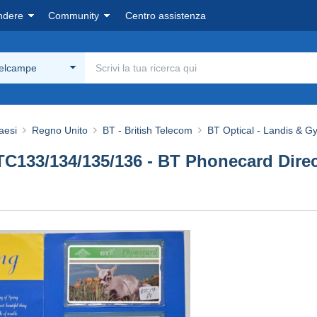
ndere
Community
Centro assistenza
Delcampe
aesi
Regno Unito
BT - British Telecom
BT Optical - Landis & Gy
133/134/135/136 - BT Phonecard Direct 