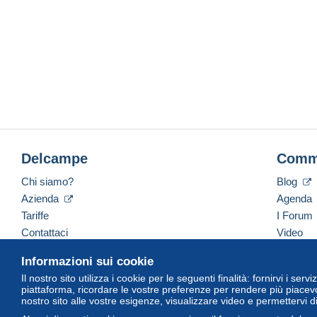
Delcampe
Comm
Chi siamo?
Blog
Azienda
Agenda
Tariffe
I Forum
Contattaci
Video
Informazioni sui cookie
Il nostro sito utilizza i cookie per le seguenti finalità: fornirvi i ser
Italiano
USD
America/Indiana/Vevay
Versi
piattaforma, ricordare le vostre preferenze per rendere più piacevo
nostro sito alle vostre esigenze, visualizzare video e permettervi d