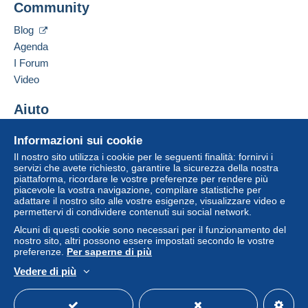
Community
Contattare il venditore
da 20,00 € di acquisti.
Inserisci questo venditore in Lista Nera
Blog
Pagamento tramite PayPal.
Agenda
I Forum
Zona 1
Video
Aiuto
Questa zona comprende
47 paesi
.
Centro assistenza
Lettera (formato normale/piccolo)
Informazioni sui cookie
Acquistare su Delcampe
Il nostro sito utilizza i cookie per le seguenti finalità: fornirvi i
Pagamento con:
Vendere su Delcampe
servizi che avete richiesto, garantire la sicurezza della nostra
piattaforma, ricordare le vostre preferenze per rendere più
Un sito sicuro
piacevole la vostra navigazione, compilare statistiche per
Da 1gr a 100gr
adattare il nostro sito alle vostre esigenze, visualizzare video e
4,00 €
permettervi di condividere contenuti sui social network.
Alcuni di questi cookie sono necessari per il funzionamento del
A partire da 101gr
nostro sito, altri possono essere impostati secondo le vostre
preferenze.
Per saperne di più
6,00 €
Vedere di più
Italiano
USD
Versione standard
Americ
Lettera raccomandata (lettera
Per accedere alle informazioni
normale/piccola) (con tracciamento)
sulla consegna, è necessario