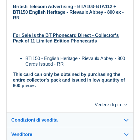
British Telecom Advertising - BTA103-BTA112 +
BTI150 English Heritage - Rievaulx Abbey - 800 ex -
RR
For Sale is the BT Phonecard Direct - Collector's
Pack of 11 Limited Edition Phonecards
BTI150 - English Heritage - Rievaulx Abbey - 800
Cards Issued - RR
This card can only be obtained by purchasing the
entire collector's pack and issued in low quantity of
800 pieces
The other cards in the attractive folder are
Vedere di più
BTA103 - 50u - Audley End House
BTC104 - 50u - Battle Abbey
Condizioni di vendita
BTC105 - 50u - Carisbrooke Castle
BTC106 - 50u - Dover Castle
Venditore
BTC107 - 50u - Hadrian's Wall
Dettagli delle condizioni di vendita
BTC108 - 50u - Kenilworth Castle