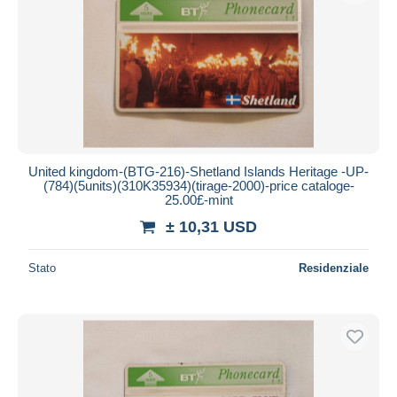
United kingdom-(BTG-216)-Shetland Islands Heritage -UP-
(784)(5units)(310K35934)(tirage-2000)-price cataloge-
25.00£-mint
± 10,31 USD
Stato
Residenziale