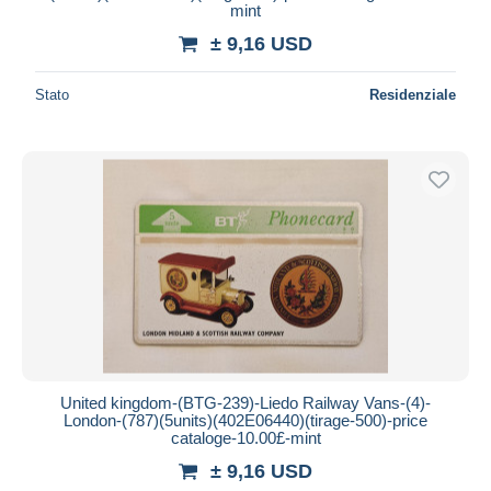
mint
± 9,16 USD
Stato
Residenziale
United kingdom-(BTG-239)-Liedo Railway Vans-(4)-
London-(787)(5units)(402E06440)(tirage-500)-price
cataloge-10.00£-mint
± 9,16 USD