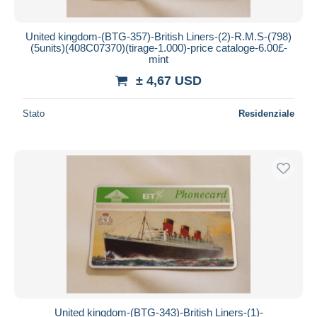
United kingdom-(BTG-357)-British Liners-(2)-R.M.S-(798)
(5units)(408C07370)(tirage-1.000)-price cataloge-6.00£-
mint
± 4,67 USD
Stato
Residenziale
United kingdom-(BTG-343)-British Liners-(1)-