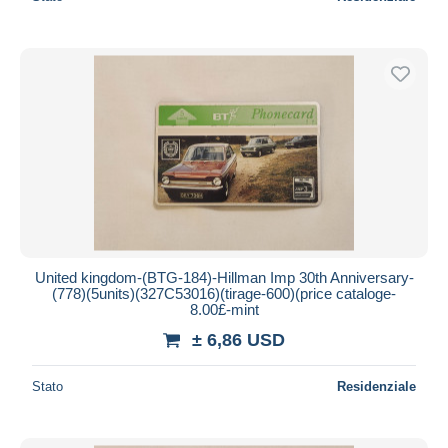
United kingdom-(BTG-184)-Hillman Imp 30th Anniversary-
(778)(5units)(327C53016)(tirage-600)(price cataloge-
8.00£-mint
± 6,86 USD
Stato
Residenziale