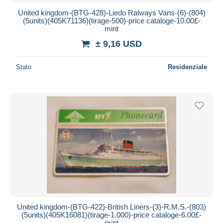
United kingdom-(BTG-428)-Liedo Ralways Vans-(6)-(804)
(5units)(405K71136)(tirage-500)-price cataloge-10.00£-
mint
± 9,16 USD
Stato
Residenziale
United kingdom-(BTG-422)-British Liners-(3)-R.M.S.-(803)
(5units)(405K16081)(tirage-1.000)-price cataloge-6.00£-
mint