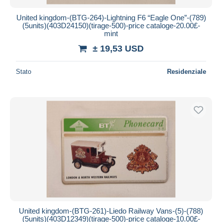
United kingdom-(BTG-264)-Lightning F6 “Eagle One”-(789)
(5units)(403D24150)(tirage-500)-price cataloge-20.00£-
mint
± 19,53 USD
Stato
Residenziale
United kingdom-(BTG-261)-Liedo Railway Vans-(5)-(788)
(5units)(403D12349)(tirage-500)-price cataloge-10.00£-