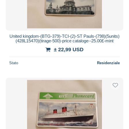
United kingdom-(BTG-379)-TCI-(2)-ST Pauls-(798)(5units)
(428L15470)(tirage-500)-price cataloge--25.00£-mint
± 22,99 USD
Stato
Residenziale