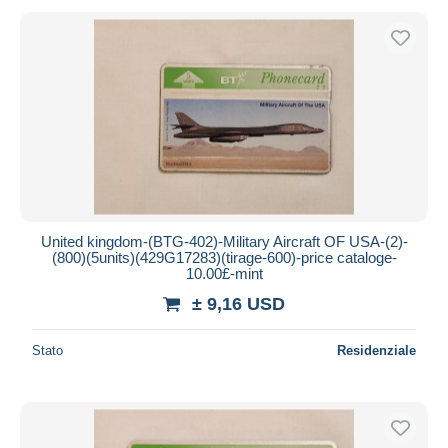
United kingdom-(BTG-402)-Military Aircraft OF USA-(2)-
(800)(5units)(429G17283)(tirage-600)-price cataloge-
10.00£-mint
± 9,16 USD
Stato
Residenziale