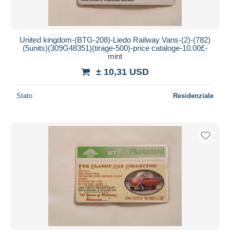
United kingdom-(BTG-208)-Liedo Railway Vans-(2)-(782)
(5units)(309G48351)(tirage-500)-price cataloge-10.00£-
mint
± 10,31 USD
Stato
Residenziale