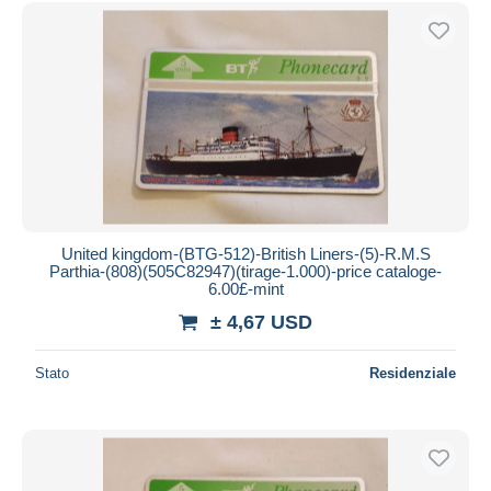
Spedizione gratuita
Metodi di pagamento
PayPal
Bonifico bancario
Visa
Mastercard
Bancontact
iDeal
United kingdom-(BTG-512)-British Liners-(5)-R.M.S
Parthia-(808)(505C82947)(tirage-1.000)-price cataloge-
Maestro
6.00£-mint
Deselezionare tutto
± 4,67 USD
Residenza del venditore
Stato
Residenziale
Tutto il mondo