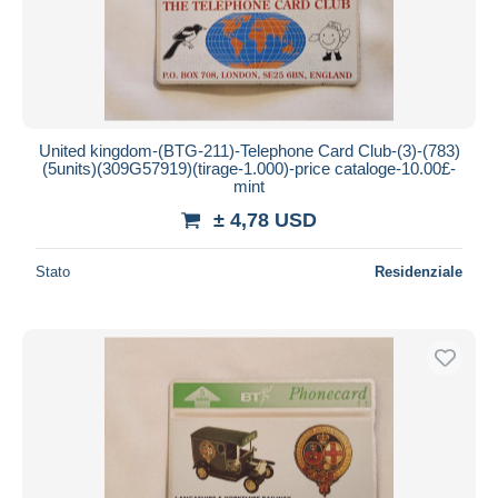
United kingdom-(BTG-211)-Telephone Card Club-(3)-(783)
(5units)(309G57919)(tirage-1.000)-price cataloge-10.00£-
mint
± 4,78 USD
Stato
Residenziale