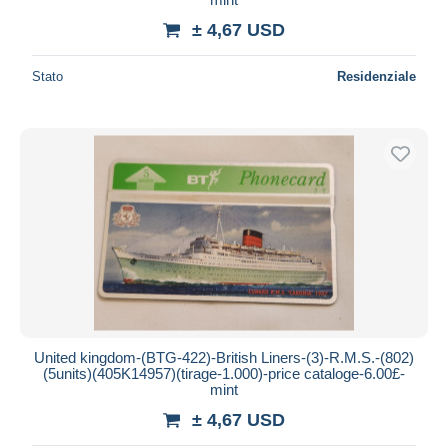
± 4,67 USD
Stato
Residenziale
United kingdom-(BTG-422)-British Liners-(3)-R.M.S.-(802)
(5units)(405K14957)(tirage-1.000)-price cataloge-6.00£-
mint
± 4,67 USD