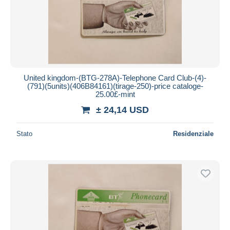
United kingdom-(BTG-278A)-Telephone Card Club-(4)-
(791)(5units)(406B84161)(tirage-250)-price cataloge-
25.00£-mint
± 24,14 USD
Stato
Residenziale