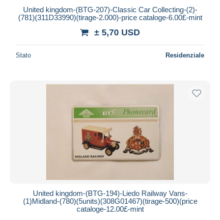
United kingdom-(BTG-207)-Classic Car Collecting-(2)-
(781)(311D33990)(tirage-2.000)-price cataloge-6.00£-mint
± 5,70 USD
Stato
Residenziale
United kingdom-(BTG-194)-Liedo Railway Vans-
(1)Midland-(780)(5units)(308G01467)(tirage-500)(price
cataloge-12.00£-mint