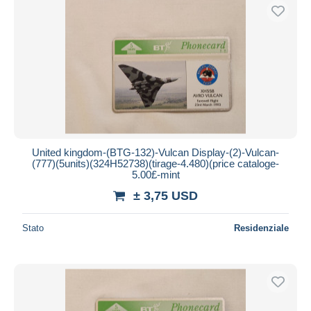
United kingdom-(BTG-132)-Vulcan Display-(2)-Vulcan-
(777)(5units)(324H52738)(tirage-4.480)(price cataloge-
5.00£-mint
± 3,75 USD
Stato
Residenziale