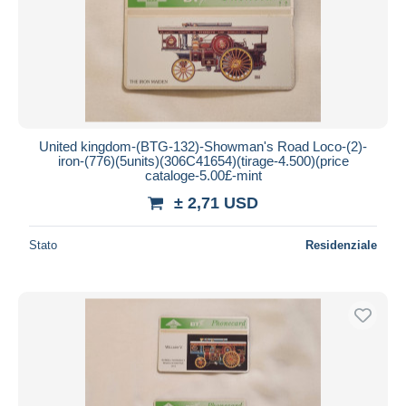
United kingdom-(BTG-132)-Showman's Road Loco-(2)-
iron-(776)(5units)(306C41654)(tirage-4.500)(price
cataloge-5.00£-mint
± 2,71 USD
Stato
Residenziale