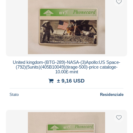
United kingdom-(BTG-289)-NASA-(3)Apollo:US Space-
(792)(5units)(405B10049)(tirage-500)-price cataloge-
10.00£-mint
± 9,16 USD
Stato
Residenziale