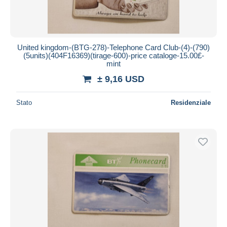
United kingdom-(BTG-278)-Telephone Card Club-(4)-(790)
(5units)(404F16369)(tirage-600)-price cataloge-15.00£-
mint
± 9,16 USD
Stato
Residenziale