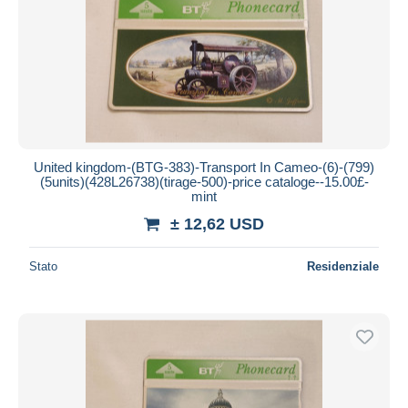
United kingdom-(BTG-383)-Transport In Cameo-(6)-(799)
(5units)(428L26738)(tirage-500)-price cataloge--15.00£-
mint
± 12,62 USD
Stato
Residenziale