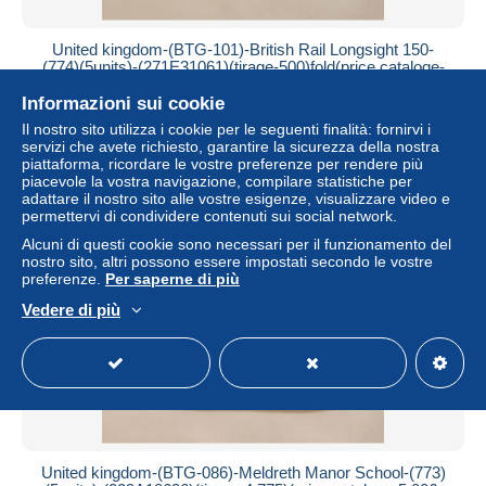
United kingdom-(BTG-101)-British Rail Longsight 150-
(774)(5units)-(271E31061)(tirage-500)fold(price cataloge-
50.00£-mint
Informazioni sui cookie
± 48,34 USD
Il nostro sito utilizza i cookie per le seguenti finalità: fornirvi i
servizi che avete richiesto, garantire la sicurezza della nostra
piattaforma, ricordare le vostre preferenze per rendere più
Stato
Residenziale
piacevole la vostra navigazione, compilare statistiche per
adattare il nostro sito alle vostre esigenze, visualizzare video e
permettervi di condividere contenuti sui social network.
Alcuni di questi cookie sono necessari per il funzionamento del
nostro sito, altri possono essere impostati secondo le vostre
preferenze.
Per saperne di più
Vedere di più
United kingdom-(BTG-086)-Meldreth Manor School-(773)