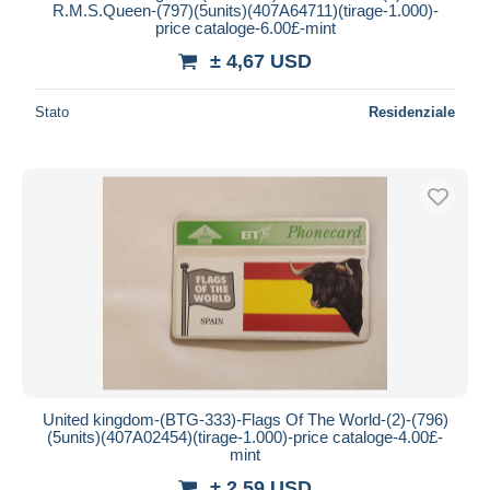
R.M.S.Queen-(797)(5units)(407A64711)(tirage-1.000)-
price cataloge-6.00£-mint
± 4,67 USD
Stato
Residenziale
United kingdom-(BTG-333)-Flags Of The World-(2)-(796)
(5units)(407A02454)(tirage-1.000)-price cataloge-4.00£-
mint
± 2,59 USD