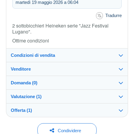
martedì 19 maggio 2026 a 06:04
Tradurre
2 sottobicchieri Heineken serie "Jazz Festival
Lugano".
Ottime condizioni
Condizioni di vendita
Venditore
Dettagli delle condizioni di vendita
Domanda (0)
Invio
p089sa
100%
(30x)
Spedizione dopo il pagamento entro 14 giorni
Valutazione (1)
Negozio
Spese di spedizione:
Offerta (1)
Valutazioni rilasciate sulla vendita
Per inviare una domanda devi aprire una
Zona 1
sessione.
Iscritto da:
Offerente #1
5,00 €
20 gen 2023
100%
Condividere
Tutto perfetto. Grazie mille.
Aprire una sessione