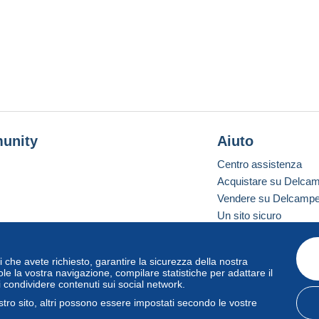
unity
Aiuto
Centro assistenza
Acquistare su Delca
Vendere su Delcamp
Un sito sicuro
vizi che avete richiesto, garantire la sicurezza della nostra
one standard
le la vostra navigazione, compilare statistiche per adattare il
i condividere contenuti sui social network.
tro sito, altri possono essere impostati secondo le vostre
zo
e
privacy
.
Gestione dei cookie