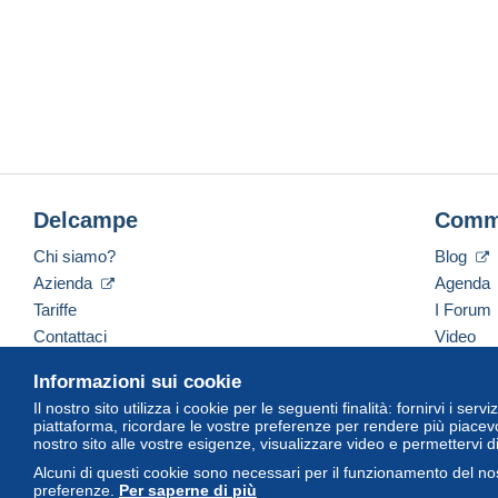
Delcampe
Comm
Chi siamo?
Blog
Azienda
Agenda
Tariffe
I Forum
Contattaci
Video
Informazioni sui cookie
Il nostro sito utilizza i cookie per le seguenti finalità: fornirvi i ser
Italiano
USD
America/Indiana/Vevay
Versi
piattaforma, ricordare le vostre preferenze per rendere più piacevo
nostro sito alle vostre esigenze, visualizzare video e permettervi d
Alcuni di questi cookie sono necessari per il funzionamento del nos
preferenze.
Per saperne di più
© Delcampe International Srl. Tutti i diritti riservati.
Termini di utiliz