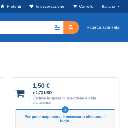
Preferiti
In osservazione
Carrello
Italiano
Ricerca avanzata
1,50 €
± 1,73 USD
Escluse le spese di spedizione e della
piattaforma
Per poter acquistare, è necessario effettuare il
login.