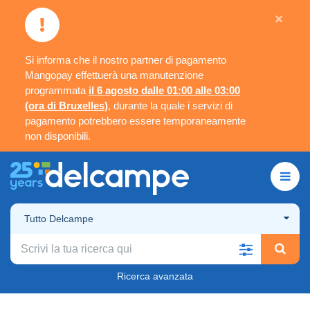
×
Si informa che il nostro partner di pagamento
Mangopay effettuerà una manutenzione
programmata
il 6 agosto dalle 01:00 alle 03:00
(ora di Bruxelles)
, durante la quale i servizi di
pagamento potrebbero essere temporaneamente
non disponibili.
Tutto Delcampe
Ricerca avanzata