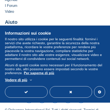
ati
Pagamento con:
I Forum
Pacco postale normale
Video
12,00 €
Aiuto
Centro assistenza
Informazioni sui cookie
Condizioni di pagamento:
Acquistare su Delcampe
Il nostro sito utilizza i cookie per le seguenti finalità: fornirvi i
Tutti i pagamenti vengono effettuati tramite il sito web di
Vendere su Delcampe
servizi che avete richiesto, garantire la sicurezza della nostra
Delcampe. In base a quanto offerto dal venditore, è
piattaforma, ricordare le vostre preferenze per rendere più
Un sito sicuro
possibile utilizzare
PayPal
, aggiungere una
carta di
piacevole la vostra navigazione, compilare statistiche per
adattare il nostro sito alle vostre esigenze, visualizzare video e
credito/debito
o effettuare un
bonifico sul proprio
permettervi di condividere contenuti sui social network.
saldo
. Non si effettuano pagamenti con assegno o
Alcuni di questi cookie sono necessari per il funzionamento del
bonifico bancario diretto al venditore.
nostro sito, altri possono essere impostati secondo le vostre
L'acquirente utilizza i metodi di pagamento disponibili su
preferenze.
Per saperne di più
Delcampe nella pagina "
I miei acquisti: Da pagare
".
Vedere di più
Italiano
USD
Versione standard
Americ
Un pagamento non effettuato tramite
il sistema di
pagamento integrato nel sito
sarà rimborsato dal
venditore all'acquirente. Un acquisto non pagato può
comportare conseguenze sul conto dell'acquirente.
Se le Condizioni di vendita del venditore includono
© Delcampe International Srl. Tutti i diritti riservati.
Termini di