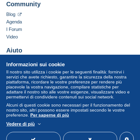
Community
Pagamento con:
Slovacchia
Blog
Pacco raccomandato (con tracciamento)
Aggiungere questo venditore ai preferiti
Agenda
6,00 €
Contattare il venditore
I Forum
Inserisci questo venditore in Lista Nera
Video
Condizioni di pagamento:
Aiuto
Tutti i pagamenti vengono effettuati tramite il sito web di
Delcampe. In base a quanto offerto dal venditore, è
Centro assistenza
Informazioni sui cookie
possibile utilizzare
PayPal
, aggiungere una
carta di
Acquistare su Delcampe
Il nostro sito utilizza i cookie per le seguenti finalità: fornirvi i
credito/debito
o effettuare un
bonifico sul proprio
Vendere su Delcampe
servizi che avete richiesto, garantire la sicurezza della nostra
saldo
. Non si effettuano pagamenti con assegno o
piattaforma, ricordare le vostre preferenze per rendere più
Un sito sicuro
bonifico bancario diretto al venditore.
piacevole la vostra navigazione, compilare statistiche per
adattare il nostro sito alle vostre esigenze, visualizzare video e
L'acquirente utilizza i metodi di pagamento disponibili su
permettervi di condividere contenuti sui social network.
Delcampe nella pagina "
I miei acquisti: Da pagare
".
Alcuni di questi cookie sono necessari per il funzionamento del
nostro sito, altri possono essere impostati secondo le vostre
Un pagamento non effettuato tramite
il sistema di
preferenze.
Per saperne di più
pagamento integrato nel sito
sarà rimborsato dal
Vedere di più
venditore all'acquirente. Un acquisto non pagato può
Italiano
USD
Versione standard
Americ
comportare conseguenze sul conto dell'acquirente.