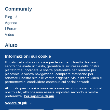
Community
Blog
Agenda
I Forum
Video
Aiuto
Centro assistenza
Informazioni sui cookie
Acquistare su Delcampe
Il nostro sito utilizza i cookie per le seguenti finalità: fornirvi i
Vendere su Delcampe
servizi che avete richiesto, garantire la sicurezza della nostra
piattaforma, ricordare le vostre preferenze per rendere più
Un sito sicuro
piacevole la vostra navigazione, compilare statistiche per
adattare il nostro sito alle vostre esigenze, visualizzare video e
permettervi di condividere contenuti sui social network.
Alcuni di questi cookie sono necessari per il funzionamento del
nostro sito, altri possono essere impostati secondo le vostre
preferenze.
Per saperne di più
Vedere di più
Italiano
USD
Versione standard
Americ