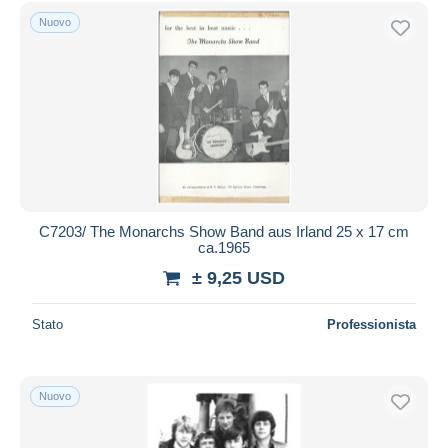
Spedizione gratuita
Nuovo
Metodi di pagamento
PayPal
Bonifico bancario
Visa
Mastercard
Bancontact
iDeal
C7203/ The Monarchs Show Band aus Irland 25 x 17 cm
ca.1965
Maestro
± 9,25 USD
Deselezionare tutto
Residenza del venditore
Stato
Professionista
Tutto il mondo
Nuovo