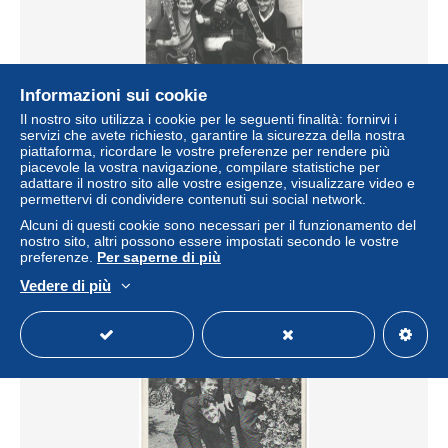
Informazioni sui cookie
Il nostro sito utilizza i cookie per le seguenti finalità: fornirvi i
servizi che avete richiesto, garantire la sicurezza della nostra
C1161/ The Ramblers UK Beat- Popgruppe Foto 25,5 x
piattaforma, ricordare le vostre preferenze per rendere più
20,5 cm 1966
piacevole la vostra navigazione, compilare statistiche per
± 20,81 USD
adattare il nostro sito alle vostre esigenze, visualizzare video e
permettervi di condividere contenuti sui social network.
Alcuni di questi cookie sono necessari per il funzionamento del
Stato
Professionista
nostro sito, altri possono essere impostati secondo le vostre
preferenze.
Per saperne di più
Vedere di più
Nuovo