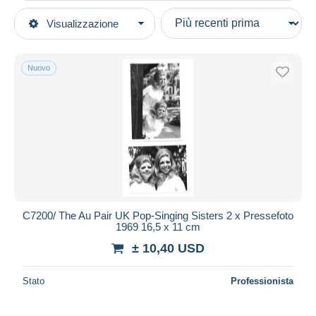
Tipo di vendita
Visualizzazione
Categorie principali
In corso
Musica & Strumenti
Prezzo fisso
Nuovo
Altri & non classificati
Asta con offerte
Aste senza offerte
Casa d'aste
Venduti
Durata
Tutte le durate
Nuovo da
giorni
C7200/ The Au Pair UK Pop-Singing Sisters 2 x Pressefoto
1969 16,5 x 11 cm
Chiude fra
ora
± 10,40 USD
Prezzo
Stato
Professionista
Dalle
a
USD
USD
Solo sconto