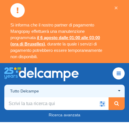
×
Si informa che il nostro partner di pagamento
Mangopay effettuerà una manutenzione
programmata
il 6 agosto dalle 01:00 alle 03:00
(ora di Bruxelles)
, durante la quale i servizi di
pagamento potrebbero essere temporaneamente
non disponibili.
Tutto Delcampe
Ricerca avanzata