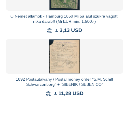
O Német államok - Hamburg 1859 Mi 5a alul szűkre vágott,
ritka darab!! (Mi EUR min. 1.500.-)
± 3,13 USD
1892 Postautalvány / Postal money order "S.M. Schiff
Schwarzenberg" + "SIBENIK / SEBENICO"
± 11,28 USD