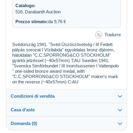
Catalogo:
516. Darabanth Auction
Prezzo stimato:
da 9,76 €
Tradurre
Svédország 1941. "Svéd Úszószövetség / III Fedett
pályás sorozat I Vízilabda" egyoldalas bronz díjérem,
hátoldalán "C.C.SPORRONG&CO STOCKHOLM"
gyártói jelzéssel (~40x57mm) T:AU Sweden 1941.
"Svenska Simförbundet / III Inomhusserien I Vattenpolo
" one-sided bronze award medal, with
"C.C.SPORRONG&CO STOCKHOLM" maker's mark
on the reverse (~40x57mm) C:AU
Condizioni di vendita
Casa d'aste
Commissioni
Vedi le condizioni della Casa d'aste
a carico dell'acquirente: 25 %
Domanda (0)