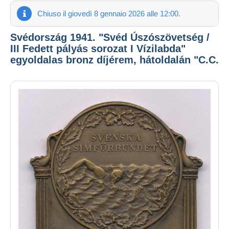
Chiuso il giovedì 8 gennaio 2026 alle 12:00.
Svédország 1941. "Svéd Úszószövetség /
III Fedett pályás sorozat I Vízilabda"
egyoldalas bronz díjérem, hátoldalán "C.C.