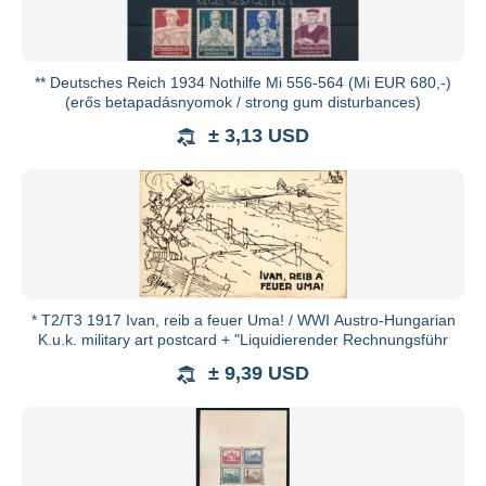
** Deutsches Reich 1934 Nothilfe Mi 556-564 (Mi EUR 680,-)
(erős betapadásnyomok / strong gum disturbances)
± 3,13 USD
* T2/T3 1917 Ivan, reib a feuer Uma! / WWI Austro-Hungarian
K.u.k. military art postcard + "Liquidierender Rechnungsführ
± 9,39 USD