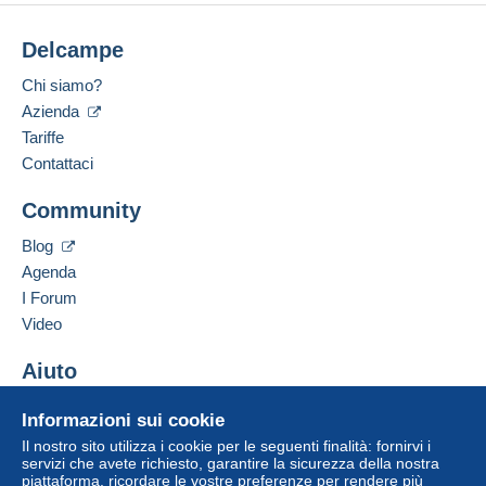
Delcampe
Chi siamo?
Azienda
Tariffe
Contattaci
Community
Blog
Agenda
I Forum
Video
Aiuto
Centro assistenza
Informazioni sui cookie
Acquistare su Delcampe
Il nostro sito utilizza i cookie per le seguenti finalità: fornirvi i
Vendere su Delcampe
servizi che avete richiesto, garantire la sicurezza della nostra
piattaforma, ricordare le vostre preferenze per rendere più
Un sito sicuro