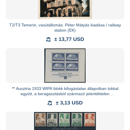
T2/T3 Temerin, vasútállomás. Péter Mátyás kiadása / railway
station (EK)
± 13,77 USD
** Ausztria 1933 WIPA blokk kifogástalan állapotban tokkal
együtt, a beragasztásból származó jelentéktelen
ragasztónyomo
± 3,13 USD