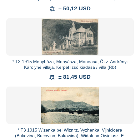
± 50,12 USD
* T3 1915 Menyháza, Monyásza, Moneasa; Özv. Andrényi
Károlyné villája. Kerpel Izsó kiadása / villa (Rb)
± 81,45 USD
* T3 1915 Wizenka bei Wiznitz, Vyzhenka, Vijnicioara
(Bukovina, Bucovina, Bukowina); Widok na Owidiusz. E.