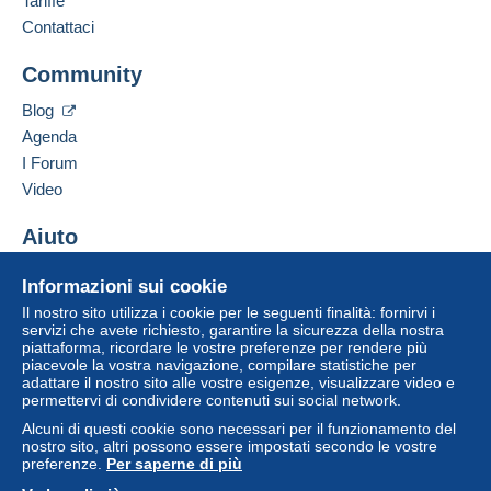
Tariffe
Contattaci
Community
Blog
Agenda
I Forum
Video
Aiuto
Centro assistenza
Informazioni sui cookie
Acquistare su Delcampe
Il nostro sito utilizza i cookie per le seguenti finalità: fornirvi i
Vendere su Delcampe
servizi che avete richiesto, garantire la sicurezza della nostra
piattaforma, ricordare le vostre preferenze per rendere più
Un sito sicuro
piacevole la vostra navigazione, compilare statistiche per
adattare il nostro sito alle vostre esigenze, visualizzare video e
permettervi di condividere contenuti sui social network.
Alcuni di questi cookie sono necessari per il funzionamento del
nostro sito, altri possono essere impostati secondo le vostre
preferenze.
Per saperne di più