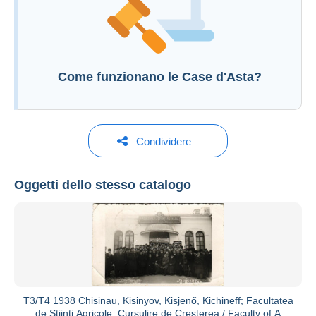
Aprire una sessione
Come funzionano le Case d'Asta?
Condividere
Oggetti dello stesso catalogo
Darabanth Auction House
Vedi tutti i cataloghi
T3/T4 1938 Chisinau, Kisinyov, Kisjenő, Kichineff; Facultatea
de Stiinti Agricole, Cursulire de Cresterea / Faculty of A