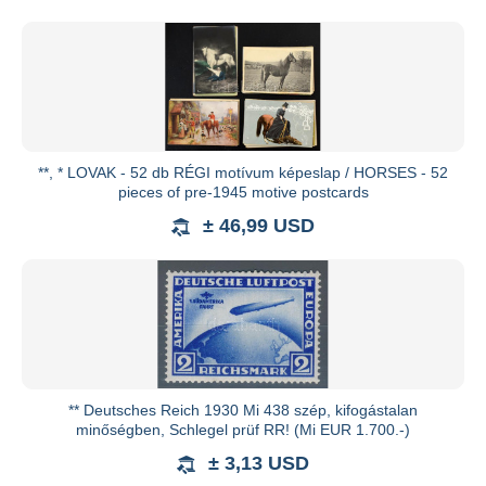
**, * LOVAK - 52 db RÉGI motívum képeslap / HORSES - 52
pieces of pre-1945 motive postcards
± 46,99 USD
** Deutsches Reich 1930 Mi 438 szép, kifogástalan
minőségben, Schlegel prüf RR! (Mi EUR 1.700.-)
± 3,13 USD