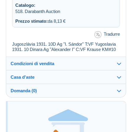
Catalogo:
518. Darabanth Auction
Prezzo stimato:
da 8,13 €
Tradurre
Jugoszlávia 1931. 10D Ag "I. Sándor" T:VF Yugoslavia
1931. 10 Dinara Ag "Alexander I" C:VF Krause KM#10
Condizioni di vendita
Casa d'aste
Commissioni
Vedi le condizioni della Casa d'aste
a carico dell'acquirente: 25 %
Domanda (0)
Informazioni aggiuntive alle condizioni di vendita
Per inviare una domanda devi aprire una
sessione.