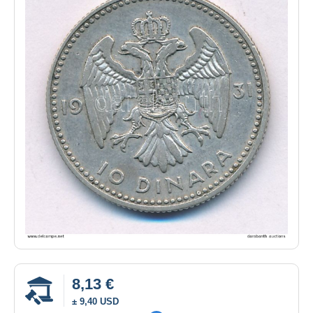
8,13 €
± 9,40 USD