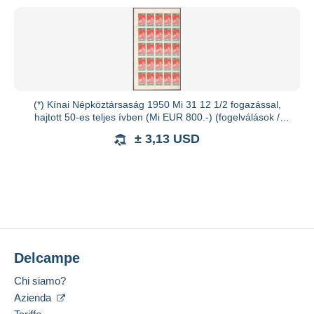
(*) Kínai Népköztársaság 1950 Mi 31 12 1/2 fogazással,
hajtott 50-es teljes ívben (Mi EUR 800.-) (fogelválások /
aparted
± 3,13 USD
Delcampe
Chi siamo?
Azienda