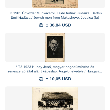
T3 1901 Üdvözlet Munkácsról. Zsidó férfiak, Judaika. Bertsik
Emil kiadása / Jewish men from Mukachevo. Judaica (fa)
± 36,84 USD
* T3 1923 Hubay Jenő, magyar hegedűművész és
zeneszerző által aláírt képeslap. Angelo felvétele / Hungarian
violinist, s
± 10,05 USD