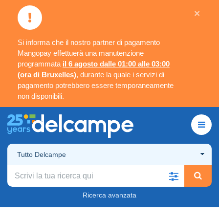
×
Si informa che il nostro partner di pagamento
Mangopay effettuerà una manutenzione
programmata
il 6 agosto dalle 01:00 alle 03:00
(ora di Bruxelles)
, durante la quale i servizi di
pagamento potrebbero essere temporaneamente
non disponibili.
Tutto Delcampe
Ricerca avanzata