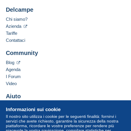
Delcampe
Chi siamo?
Azienda
Tariffe
Contattaci
Community
Blog
Agenda
I Forum
Video
Aiuto
Centro assistenza
Informazioni sui cookie
Acquistare su Delcampe
Il nostro sito utilizza i cookie per le seguenti finalità: fornirvi i
Vendere su Delcampe
servizi che avete richiesto, garantire la sicurezza della nostra
piattaforma, ricordare le vostre preferenze per rendere più
Un sito sicuro
piacevole la vostra navigazione, compilare statistiche per