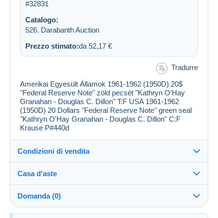
#32831
Catalogo:
526. Darabanth Auction
Prezzo stimato:
da 52,17 €
Tradurre
Amerikai Egyesült Államok 1961-1962 (1950D) 20$
"Federal Reserve Note" zöld pecsét "Kathryn O'Hay
Granahan - Douglas C. Dillon" T:F USA 1961-1962
(1950D) 20 Dollars "Federal Reserve Note" green seal
"Kathryn O'Hay Granahan - Douglas C. Dillon" C:F
Krause P#440d
Condizioni di vendita
Casa d'aste
Commissioni
Vedi le condizioni della Casa d'aste
a carico dell'acquirente: 25 %
Domanda (0)
Informazioni aggiuntive alle condizioni di vendita