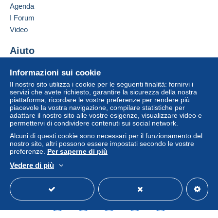
Agenda
Condizioni di pagamento:
Tutti i pagamenti vengono effettuati tramite il sito web di
I Forum
Delcampe. In base a quanto offerto dal venditore, è
Video
possibile utilizzare
PayPal
, aggiungere una
carta di
credito/debito
o effettuare un
bonifico sul proprio
Aiuto
saldo
. Non si effettuano pagamenti con assegno o
Centro assistenza
bonifico bancario diretto al venditore.
Informazioni sui cookie
Acquistare su Delcampe
L'acquirente utilizza i metodi di pagamento disponibili su
Il nostro sito utilizza i cookie per le seguenti finalità: fornirvi i
Vendere su Delcampe
servizi che avete richiesto, garantire la sicurezza della nostra
Delcampe nella pagina "
I miei acquisti: Da pagare
".
piattaforma, ricordare le vostre preferenze per rendere più
Un sito sicuro
piacevole la vostra navigazione, compilare statistiche per
Un pagamento non effettuato tramite
il sistema di
adattare il nostro sito alle vostre esigenze, visualizzare video e
pagamento integrato nel sito
sarà rimborsato dal
permettervi di condividere contenuti sui social network.
venditore all'acquirente. Un acquisto non pagato può
Alcuni di questi cookie sono necessari per il funzionamento del
comportare conseguenze sul conto dell'acquirente.
nostro sito, altri possono essere impostati secondo le vostre
preferenze.
Per saperne di più
Se le Condizioni di vendita del venditore includono
clausole relative al pagamento, queste sono da
Vedere di più
Italiano
USD
Versione standard
Americ
considerarsi nulle e non dovute. Le condizioni di
pagamento del sito Delcampe, definite nelle
condizioni
d'uso
, sono le uniche applicabili.
Gli acquisti devono essere pagati entro
14 giorni
dal