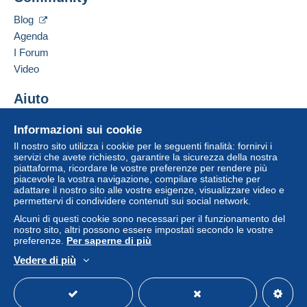
può comportare conseguenze sul conto
Inserisci questo venditore in Lista Nera
dell'acquirente.
Blog
Agenda
Se le Condizioni di vendita del venditore includono
clausole relative al pagamento, queste sono da
I Forum
considerarsi nulle e non dovute. Le condizioni di
Video
pagamento del sito Delcampe, definite nelle
condizioni d'uso
, sono le uniche applicabili.
Aiuto
Gli acquisti devono essere pagati entro
14 giorni
Centro assistenza
Informazioni sui cookie
dal ricevimento della richiesta di pagamento del
Acquistare su Delcampe
venditore.
Il nostro sito utilizza i cookie per le seguenti finalità: fornirvi i
Vendere su Delcampe
servizi che avete richiesto, garantire la sicurezza della nostra
piattaforma, ricordare le vostre preferenze per rendere più
Un sito sicuro
piacevole la vostra navigazione, compilare statistiche per
Shipping worldwide: (registred mail).
adattare il nostro sito alle vostre esigenze, visualizzare video e
permettervi di condividere contenuti sui social network.
Alcuni di questi cookie sono necessari per il funzionamento del
1-100 gr Europa €6.00. World €7.00. USA 10.50.
nostro sito, altri possono essere impostati secondo le vostre
101-250 gr Europa €8.00. World €9.50.
preferenze.
Per saperne di più
Vedere di più
251-500 gr Europa €10.00. World €14.50.
Italiano
USD
Versione standard
Americ
501-1000 gr Europa €14.00. World €25.00.
1001-2000 gr Europa €24.00. World €38.00.