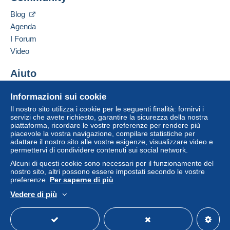
può comportare conseguenze sul conto
Inserisci questo venditore in Lista Nera
dell'acquirente.
Blog
Agenda
Se le Condizioni di vendita del venditore includono
clausole relative al pagamento, queste sono da
I Forum
considerarsi nulle e non dovute. Le condizioni di
Video
pagamento del sito Delcampe, definite nelle
condizioni d'uso
, sono le uniche applicabili.
Aiuto
Gli acquisti devono essere pagati entro
14 giorni
Centro assistenza
Informazioni sui cookie
dal ricevimento della richiesta di pagamento del
Acquistare su Delcampe
venditore.
Il nostro sito utilizza i cookie per le seguenti finalità: fornirvi i
Vendere su Delcampe
servizi che avete richiesto, garantire la sicurezza della nostra
piattaforma, ricordare le vostre preferenze per rendere più
Un sito sicuro
piacevole la vostra navigazione, compilare statistiche per
Shipping worldwide: (registred mail).
adattare il nostro sito alle vostre esigenze, visualizzare video e
permettervi di condividere contenuti sui social network.
Alcuni di questi cookie sono necessari per il funzionamento del
1-100 gr Europa €6.00. World €7.00. USA 10.50.
nostro sito, altri possono essere impostati secondo le vostre
preferenze.
Per saperne di più
101-250 gr Europa €8.00. World €9.50.
Vedere di più
251-500 gr Europa €10.00. World €14.50.
Italiano
USD
Versione standard
Americ
501-1000 gr Europa €14.00. World €25.00.
1001-2000 gr Europa €24.00. World €38.00.