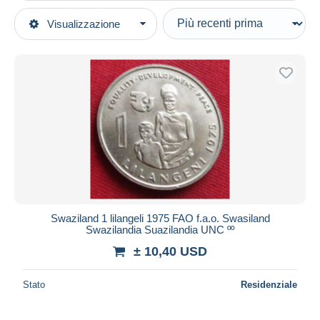
Tipo di vendita
Visualizzazione
Categorie principali
In corso
Monete & Banconote
Prezzo fisso
Monete
Asta con offerte
Swaziland
Aste senza offerte
Casa d'aste
Venduti
Durata
Tutte le durate
Nuovo da
giorni
Swaziland 1 lilangeli 1975 FAO f.a.o. Swasiland
Swazilandia Suazilandia UNC ºº
Chiude fra
ora
± 10,40 USD
Prezzo
Stato
Residenziale
Dalle
a
USD
USD
Solo sconto