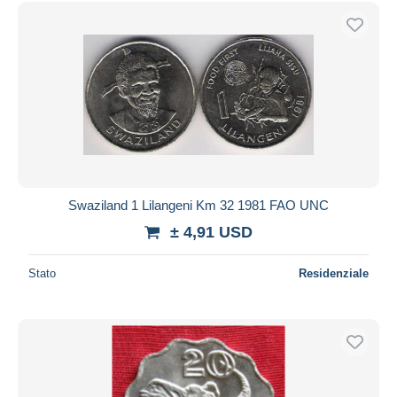
Spedizione gratuita
Metodi di pagamento
PayPal
Bonifico bancario
Visa
Mastercard
Bancontact
iDeal
Swaziland 1 Lilangeni Km 32 1981 FAO UNC
Maestro
± 4,91 USD
Deselezionare tutto
Stato
Residenziale
Residenza del venditore
Tutto il mondo