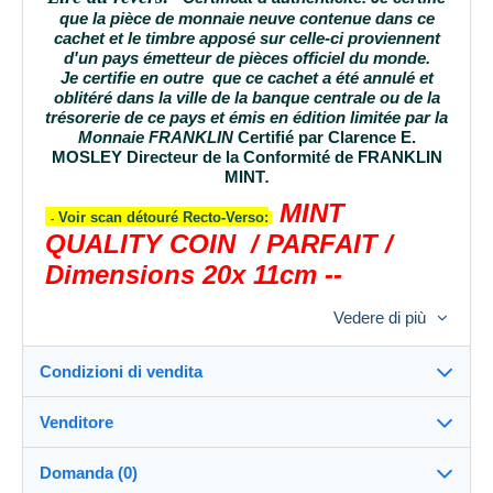
que la pièce de monnaie neuve contenue dans ce
cachet et le timbre apposé sur celle-ci proviennent
d'un pays émetteur de pièces officiel du monde.
Je
certifie
en outre que ce cachet a été annulé et
oblitéré dans la ville de la banque centrale ou de la
trésorerie de ce pays et émis en édition limitée par la
Monnaie FRANKLIN
Certifié par Clarence E.
MOSLEY
Directeur de la Conformité
de FRANKLIN
MINT
.
MINT
Voir scan détouré Recto-Verso:
-
QUALITY COIN / PARFAIT /
Dimensions 20x 11cm --
Expédition +20GRS
Vedere di più
Cartepostaleancienne vous remercie de
votre visite. A Bientôt.
Condizioni di vendita
Venditore
Destinazione:
Vedi l'elenco dei paesi
Domanda (0)