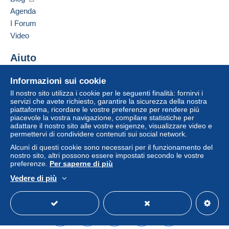
81200
MAZAMET
venditore all'acquirente. Un acquisto non pagato
Agenda
Francia
può comportare conseguenze sul conto
I Forum
dell'acquirente.
Video
Aggiungere questo venditore ai preferiti
Se le Condizioni di vendita del venditore includono
Contattare il venditore
clausole relative al pagamento, queste sono da
Aiuto
Inserisci questo venditore in Lista Nera
considerarsi nulle e non dovute. Le condizioni di
Centro assistenza
pagamento del sito Delcampe, definite nelle
Informazioni sui cookie
Acquistare su Delcampe
condizioni d'uso
, sono le uniche applicabili.
Il nostro sito utilizza i cookie per le seguenti finalità: fornirvi i
Vendere su Delcampe
servizi che avete richiesto, garantire la sicurezza della nostra
Gli acquisti devono essere pagati entro
14 giorni
piattaforma, ricordare le vostre preferenze per rendere più
Un sito sicuro
dal ricevimento della richiesta di pagamento del
piacevole la vostra navigazione, compilare statistiche per
venditore.
adattare il nostro sito alle vostre esigenze, visualizzare video e
permettervi di condividere contenuti sui social network.
Garanzia:
Alcuni di questi cookie sono necessari per il funzionamento del
Diritto di recesso
|
Spese di restituzione a carico
nostro sito, altri possono essere impostati secondo le vostre
dell'acquirente.
preferenze.
Per saperne di più
Per conoscere i termini per il reso e per il rimborso
Vedere di più
dell'oggetto
consulta la Carta Delcampe
.
Italiano
USD
Versione standard
Americ
NOTEZ BIEN MON ABSENCE de QQ jours
A PARTIR du Vendredi 7 Aout 2026.