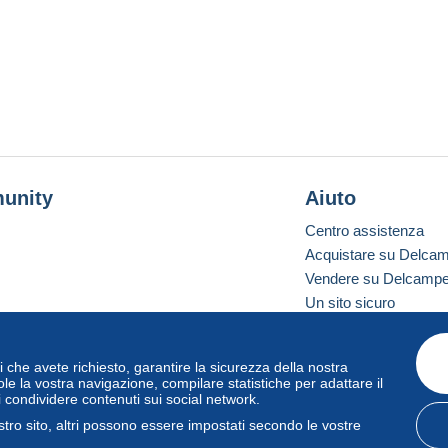
unity
Aiuto
Centro assistenza
Acquistare su Delca
Vendere su Delcamp
Un sito sicuro
vizi che avete richiesto, garantire la sicurezza della nostra
one standard
le la vostra navigazione, compilare statistiche per adattare il
i condividere contenuti sui social network.
tro sito, altri possono essere impostati secondo le vostre
zo
e
privacy
.
Gestione dei cookie