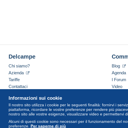
Delcampe
Comm
Chi siamo?
Blog
Azienda
Agenda
Tariffe
I Forum
Contattaci
Video
Informazioni sui cookie
Il nostro sito utilizza i cookie per le seguenti finalità: fornirvi i ser
Italiano
USD
America/Indiana/Vevay
Versi
piattaforma, ricordare le vostre preferenze per rendere più piacevo
nostro sito alle vostre esigenze, visualizzare video e permettervi d
Alcuni di questi cookie sono necessari per il funzionamento del nos
preferenze.
Per saperne di più
© Delcampe International Srl. Tutti i diritti riservati.
Termini di utiliz