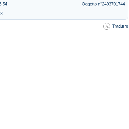
6:54
Oggetto n°2493701744
58
Tradurre