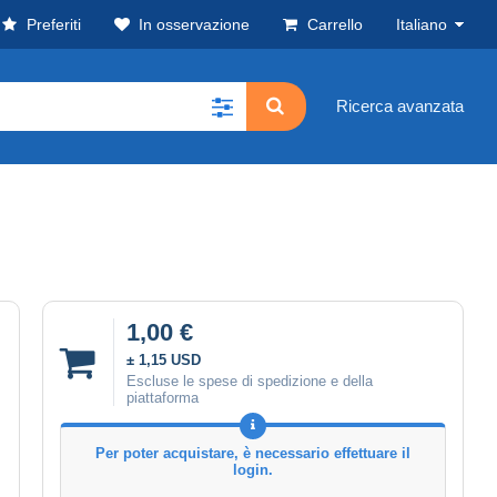
Preferiti
In osservazione
Carrello
Italiano
Ricerca avanzata
1,00 €
± 1,15 USD
Escluse le spese di spedizione e della
piattaforma
Per poter acquistare, è necessario effettuare il
login.