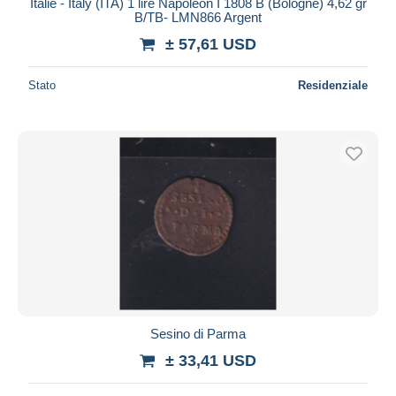
Italie - Italy (ITA) 1 lire Napoléon I 1808 B (Bologne) 4,62 gr
B/TB- LMN866 Argent
± 57,61 USD
Stato
Residenziale
Sesino di Parma
± 33,41 USD