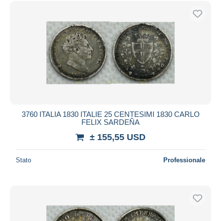
Spedizione gratuita
Metodi di pagamento
PayPal
Bonifico bancario
Visa
Mastercard
Bancontact
iDeal
3760 ITALIA 1830 ITALIE 25 CENTESIMI 1830 CARLO
FELIX SARDEÑA
Maestro
± 155,55 USD
Deselezionare tutto
Residenza del venditore
Stato
Professionale
Tutto il mondo