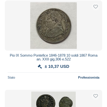
Spedizione gratuita
Metodi di pagamento
PayPal
Bonifico bancario
Visa
Mastercard
Bancontact
iDeal
Pio IX Sommo Pontefice 1846-1878 10 soldi 1867 Roma
an. XXII gig.306 e.522
Maestro
± 10,37 USD
Deselezionare tutto
Residenza del venditore
Stato
Professionista
Tutto il mondo