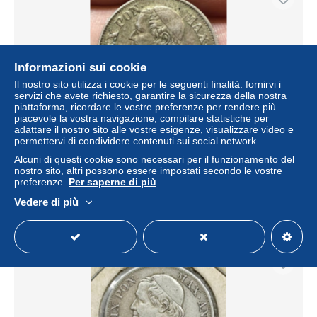
Informazioni sui cookie
Il nostro sito utilizza i cookie per le seguenti finalità: fornirvi i
servizi che avete richiesto, garantire la sicurezza della nostra
piattaforma, ricordare le vostre preferenze per rendere più
piacevole la vostra navigazione, compilare statistiche per
adattare il nostro sito alle vostre esigenze, visualizzare video e
permettervi di condividere contenuti sui social network.
Pio IX Sommo Pontefice 1846-1878 10 soldi 1866 Roma
ann. XXI Raro spl+ e.1677
Alcuni di questi cookie sono necessari per il funzionamento del
nostro sito, altri possono essere impostati secondo le vostre
± 69,13 USD
preferenze.
Per saperne di più
Vedere di più
Stato
Professionista