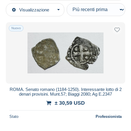
Tipo di vendita
Visualizzazione
Categorie principali
In corso
Monete & Banconote
Prezzo fisso
Monete
Nuovo
Asta con offerte
Italia
Aste senza offerte
…-1861 Ante Unificazione
Casa d'aste
Monete Regionali
Venduti
Altri & non classificati
Durata
Tutte le durate
Nuovo da
giorni
ROMA. Senato romano (1184-1250). Interessante lotto di 2
denari provisini. Munt.57; Biaggi 2080; Ag E.2347
Chiude fra
ora
± 30,59 USD
Prezzo
Stato
Professionista
Dalle
a
USD
USD
Solo sconto