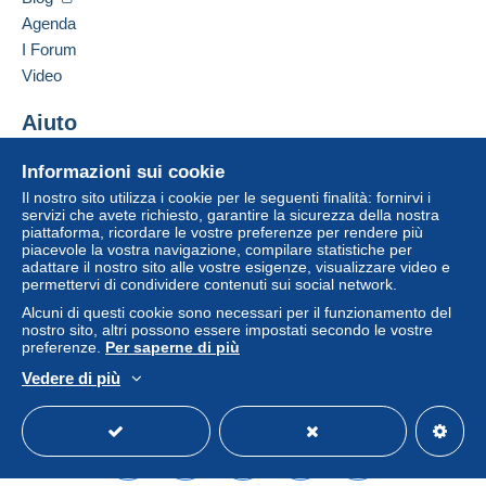
VIA GIACOMO MATTEOTTI N 128 B
Agenda
Un pagamento non effettuato tramite
il sistema di
60034
CUPRAMONTANA
I Forum
pagamento integrato nel sito
sarà rimborsato dal
Italia
venditore all'acquirente. Un acquisto non pagato
Video
può comportare conseguenze sul conto
Aggiungere questo venditore ai preferiti
dell'acquirente.
Aiuto
Contattare il venditore
Se le Condizioni di vendita del venditore includono
Inserisci questo venditore in Lista Nera
Centro assistenza
Informazioni sui cookie
clausole relative al pagamento, queste sono da
Acquistare su Delcampe
considerarsi nulle e non dovute. Le condizioni di
Il nostro sito utilizza i cookie per le seguenti finalità: fornirvi i
Vendere su Delcampe
servizi che avete richiesto, garantire la sicurezza della nostra
pagamento del sito Delcampe, definite nelle
piattaforma, ricordare le vostre preferenze per rendere più
Un sito sicuro
condizioni d'uso
, sono le uniche applicabili.
piacevole la vostra navigazione, compilare statistiche per
adattare il nostro sito alle vostre esigenze, visualizzare video e
Gli acquisti devono essere pagati entro
14 giorni
permettervi di condividere contenuti sui social network.
dal ricevimento della richiesta di pagamento del
Alcuni di questi cookie sono necessari per il funzionamento del
venditore.
nostro sito, altri possono essere impostati secondo le vostre
preferenze.
Per saperne di più
Garanzia:
Vedere di più
Diritto di recesso
|
Spese di restituzione a carico
Italiano
USD
Versione standard
Americ
dell'acquirente.
Per conoscere i termini per il reso e per il rimborso
dell'oggetto
consulta la Carta Delcampe
.