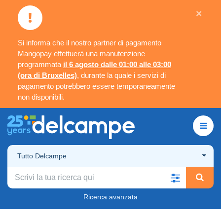
×
Si informa che il nostro partner di pagamento
Mangopay effettuerà una manutenzione
programmata
il 6 agosto dalle 01:00 alle 03:00
(ora di Bruxelles)
, durante la quale i servizi di
pagamento potrebbero essere temporaneamente
non disponibili.
Tutto Delcampe
Ricerca avanzata