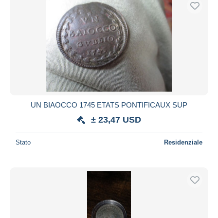
Spedizione gratuita
Metodi di pagamento
PayPal
Bonifico bancario
Visa
Mastercard
Bancontact
UN BIAOCCO 1745 ETATS PONTIFICAUX SUP
iDeal
± 23,47 USD
Maestro
Deselezionare tutto
Stato
Residenziale
Residenza del venditore
Tutto il mondo