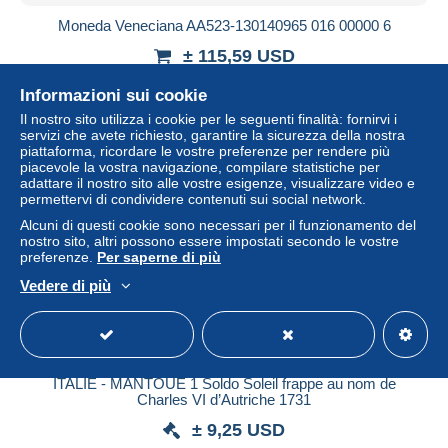
Moneda Veneciana AA523-130140965 016 00000 6
± 115,59 USD
Informazioni sui cookie
Stato
Residenziale
Il nostro sito utilizza i cookie per le seguenti finalità: fornirvi i
servizi che avete richiesto, garantire la sicurezza della nostra
piattaforma, ricordare le vostre preferenze per rendere più
piacevole la vostra navigazione, compilare statistiche per
adattare il nostro sito alle vostre esigenze, visualizzare video e
permettervi di condividere contenuti sui social network.
Alcuni di questi cookie sono necessari per il funzionamento del
nostro sito, altri possono essere impostati secondo le vostre
preferenze.
Per saperne di più
Vedere di più
ITALIE - MANTOUE 1 Soldo Soleil frappe au nom de
Charles VI d’Autriche 1731
± 9,25 USD