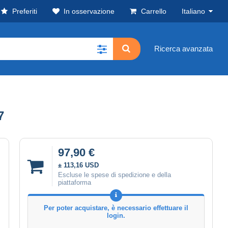
Preferiti
In osservazione
Carrello
Italiano
Ricerca avanzata
7
97,90 €
± 113,16 USD
Escluse le spese di spedizione e della
piattaforma
Per poter acquistare, è necessario effettuare il
login.