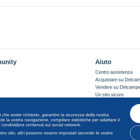
unity
Aiuto
Centro assistenza
Acquistare su Delca
Vendere su Delcamp
Un sito sicuro
vizi che avete richiesto, garantire la sicurezza della nostra
one standard
le la vostra navigazione, compilare statistiche per adattare il
i condividere contenuti sui social network.
tro sito, altri possono essere impostati secondo le vostre
zo
e
privacy
.
Gestione dei cookie