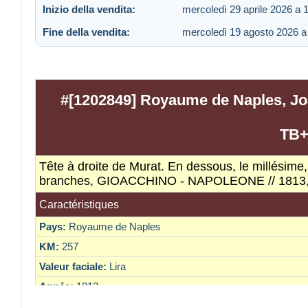
Inizio della vendita:
mercoledì 29 aprile 2026 a 
Fine della vendita:
mercoledì 19 agosto 2026 a
#[1202849] Royaume de Naples, Joa
TB+
Tête à droite de Murat. En dessous, le millésime
branches, GIOACCHINO - NAPOLEONE // 1813,
Caractéristiques
Pays:
Royaume de Naples
KM:
257
Valeur faciale:
Lira
Année:
1813
Qualité de la monnaie:
TB+