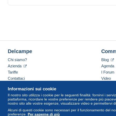
Atelier:
Naples
Métal:
Argent
Pureté:
0.90000000000000002
Diamètre:
23
Exemplaires frappés:
199000
Nom du régnant:
Joachim Murat
Delcampe
Comm
Défaut de la monnaie:
rayure, nettoyage
Tranche:
décorée en creux
Chi siamo?
Blog
Azienda
Agenda
Tariffe
I Forum
Contattaci
Video
Informazioni sui cookie
Il nostro sito utilizza i cookie per le seguenti finalità: fornirvi i ser
Italiano
USD
America/Indiana/Vevay
Versi
piattaforma, ricordare le vostre preferenze per rendere più piacevo
nostro sito alle vostre esigenze, visualizzare video e permettervi d
Alcuni di questi cookie sono necessari per il funzionamento del nos
preferenze.
Per saperne di più
© Delcampe International Srl. Tutti i diritti riservati.
Termini di utiliz