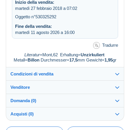
Inizio della vendita:
martedì 27 febbraio 2018 a 07:02
Oggetto n°530325292
Fine della vendita:
martedì 11 agosto 2026 a 16:00
Tradurre
Literatur=
Mont,62 Erhaltung=
Unzirkuliert
Metall=
Billon
Durchmesser=
17,5
mm Gewicht=
1,95
gr
Condizioni di vendita
Venditore
Destinazione:
Vedi l'elenco dei paesi
Domanda (0)
salome1904
100%
(110x)
Invio:
Acquisti (0)
Invio dopo il pagamento
Negozio
Spese: