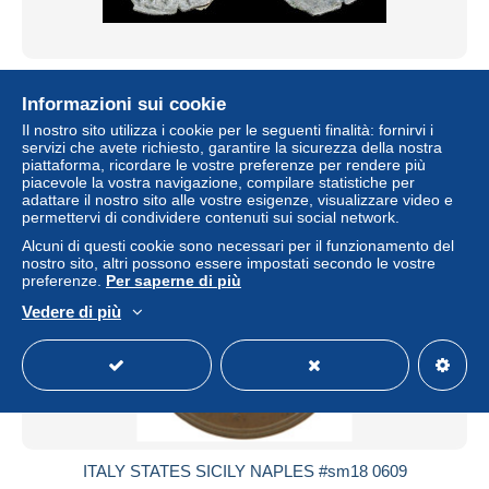
Italy Sicilly Messina Manfredi BI denaro
Informazioni sui cookie
± 56,64 USD
Il nostro sito utilizza i cookie per le seguenti finalità: fornirvi i
servizi che avete richiesto, garantire la sicurezza della nostra
Stato
Professionista
piattaforma, ricordare le vostre preferenze per rendere più
piacevole la vostra navigazione, compilare statistiche per
adattare il nostro sito alle vostre esigenze, visualizzare video e
permettervi di condividere contenuti sui social network.
Alcuni di questi cookie sono necessari per il funzionamento del
nostro sito, altri possono essere impostati secondo le vostre
preferenze.
Per saperne di più
Vedere di più
ITALY STATES SICILY NAPLES #sm18 0609