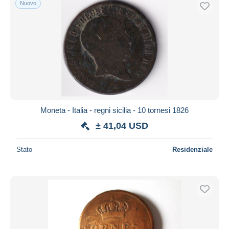
Nuovo
Spedizione gratuita
Metodi di pagamento
PayPal
Bonifico bancario
Visa
Mastercard
Bancontact
Moneta - Italia - regni sicilia - 10 tornesi 1826
iDeal
± 41,04 USD
Maestro
Deselezionare tutto
Stato
Residenziale
Residenza del venditore
Tutto il mondo