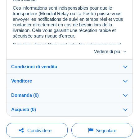
Ces informations sont indispensables pour que le
transporteur (Mondial Relay ou La Poste) puisse vous
envoyer les notifications de suivi en temps réel et vous
contacter directement en cas de besoin lors de la
livraison. Cela vous garantit une réception rapide et
sécurisée sans risque d'erreur.
*Les frais d'expédition sont calculés automatiquement
par Delcampe en fonction de votre destination.
Vedere di più
Condizioni di vendita
Venditore
Dettagli delle condizioni di vendita
Domanda (0)
Invio
Orden
100%
(23x)
Spedizione dopo il pagamento entro 3 giorni
Acquisti (0)
Negozio
Spese di spedizione:
Per inviare una domanda devi aprire una
Ultimo aggiornamento: 10:03:39
Condividere
Segnalare
Zona 1
sessione.
Iscritto da: