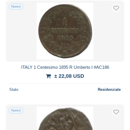
Spedizione gratuita
Nuovo
Metodi di pagamento
PayPal
Bonifico bancario
Visa
Mastercard
Bancontact
iDeal
ITALY 1 Centesimo 1895 R Umberto I #AC186
Maestro
± 22,08 USD
Deselezionare tutto
Stato
Residenziale
Residenza del venditore
Tutto il mondo
Nuovo