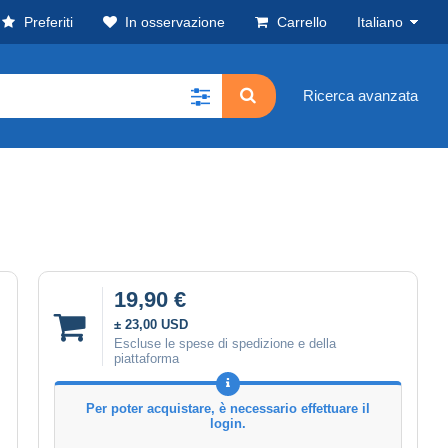
Preferiti
In osservazione
Carrello
Italiano
Ricerca avanzata
19,90 €
± 23,00 USD
Escluse le spese di spedizione e della
piattaforma
Per poter acquistare, è necessario effettuare il
login.