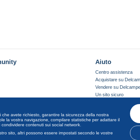
unity
Aiuto
Centro assistenza
Acquistare su Delca
Vendere su Delcamp
Un sito sicuro
vizi che avete richiesto, garantire la sicurezza della nostra
one standard
le la vostra navigazione, compilare statistiche per adattare il
i condividere contenuti sui social network.
tro sito, altri possono essere impostati secondo le vostre
zo
e
privacy
.
Gestione dei cookie