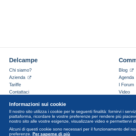
Delcampe
Comm
Chi siamo?
Blog
Azienda
Agenda
Tariffe
I Forum
Contattaci
Video
Informazioni sui cookie
Il nostro sito utilizza i cookie per le seguenti finalità: fornirvi i ser
Italiano
USD
America/Indiana/Vevay
Versi
piattaforma, ricordare le vostre preferenze per rendere più piacevo
nostro sito alle vostre esigenze, visualizzare video e permettervi d
Alcuni di questi cookie sono necessari per il funzionamento del nos
preferenze.
Per saperne di più
© Delcampe International Srl. Tutti i diritti riservati.
Termini di utiliz