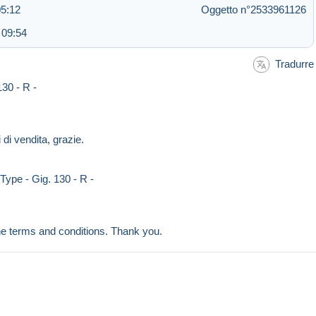
05:12
Oggetto n°2533961126
 09:54
Tradurre
130 - R -
 di vendita, grazie.
Type - Gig. 130 - R -
the terms and conditions. Thank you.