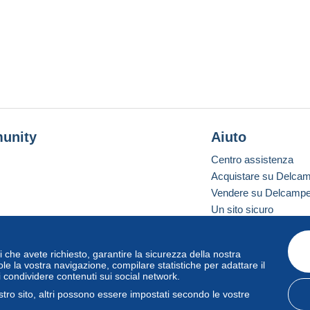
unity
Aiuto
Centro assistenza
Acquistare su Delca
Vendere su Delcamp
Un sito sicuro
vizi che avete richiesto, garantire la sicurezza della nostra
one standard
le la vostra navigazione, compilare statistiche per adattare il
i condividere contenuti sui social network.
tro sito, altri possono essere impostati secondo le vostre
zo
e
privacy
.
Gestione dei cookie